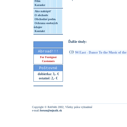
Film
Karaoke
Ako nakúpiť
O obchode
http://www.google.sk/search?q=50607674
Obchodné podm.
Ochrana osobných
8&aq=t&rls=org.mozilla:sk:official&client=
údajov
Kontakt
Ďalšie tituly:
Abroad!!!
CD
94 East - Dance To the Music of th
For Foreigner
Customers
Poštovné
dobierka: 3,- €
ostatné: 2,- €
Copyright © RebWeb 2002; Všetky práva vyhradené
e-mail:
forum@mjuzik.sk