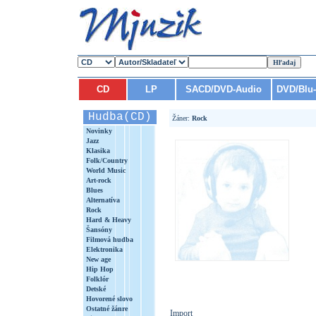
CD
LP
SACD/DVD-Audio
DVD/Blu
Hudba(CD)
Žáner:
Rock
Novinky
Jazz
Klasika
Folk/Country
World Music
Art-rock
Blues
Alternatíva
Rock
Hard & Heavy
Šansóny
Filmová hudba
Elektronika
New age
Hip Hop
Folklór
Detské
Hovorené slovo
Ostatné žánre
Import