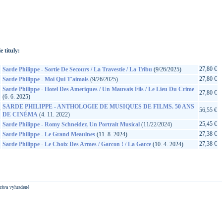
://www.google.sk/search?q=3770017251616&ie=utf-8&oe=utf-
t&rls=org.mozilla:sk:official&client=firefox-a
e tituly:
27,80 €
Sarde Philippe - Sortie De Secours / La Travestie / La Tribu
(9/26/2025)
27,80 €
Sarde Philippe - Moi Qui T'aimais
(9/26/2025)
Sarde Philippe - Hotel Des Ameriques / Un Mauvais Fils / Le Lieu Du Crime
27,80 €
(6. 6. 2025)
SARDE PHILIPPE - ANTHOLOGIE DE MUSIQUES DE FILMS. 50 ANS
D
56,55 €
DE CINÉMA
(4. 11. 2022)
25,45 €
Sarde Philippe - Romy Schneider, Un Portrait Musical
(11/22/2024)
27,38 €
Sarde Philippe - Le Grand Meaulnes
(11. 8. 2024)
27,38 €
Sarde Philippe - Le Choix Des Armes / Garcon ! / La Garce
(10. 4. 2024)
ráva vyhradené