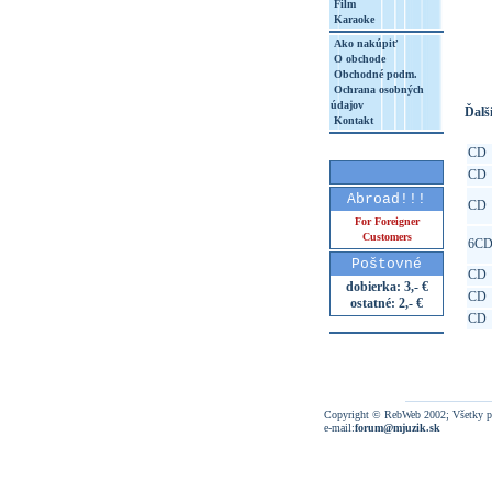
Film
Karaoke
http
8&aq=
Ako nakúpiť
O obchode
Obchodné podm.
Ochrana osobných
údajov
Ďalši
Kontakt
CD
CD
Abroad!!!
CD
For Foreigner
Customers
6C
Poštovné
CD
dobierka: 3,- €
CD
ostatné: 2,- €
CD
Copyright © RebWeb 2002; Všetky p
e-mail:
forum@mjuzik.sk