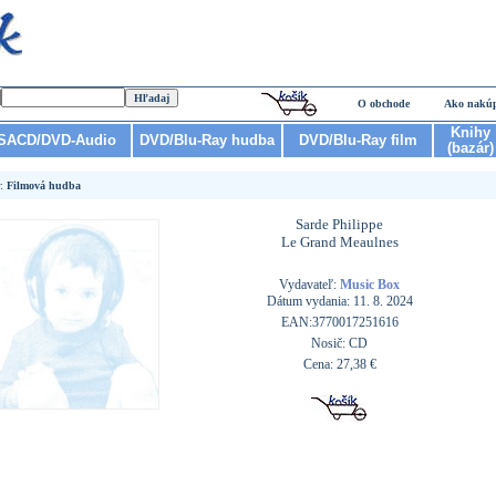
O obchode
Ako nakú
Knihy
SACD/DVD-Audio
DVD/Blu-Ray hudba
DVD/Blu-Ray film
(bazár)
r:
Filmová hudba
Sarde Philippe
Le Grand Meaulnes
Vydavateľ:
Music Box
Dátum vydania: 11. 8. 2024
EAN:3770017251616
Nosič: CD
Cena: 27,38 €