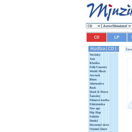
CD
LP
Hudba(CD)
Žáne
Novinky
Jazz
Klasika
Folk/Country
World Music
Art-rock
Blues
Alternatíva
Rock
Hard & Heavy
Šansóny
Filmová hudba
Elektronika
New age
Hip Hop
Folklór
Detské
Hovorené slovo
Ostatné žánre