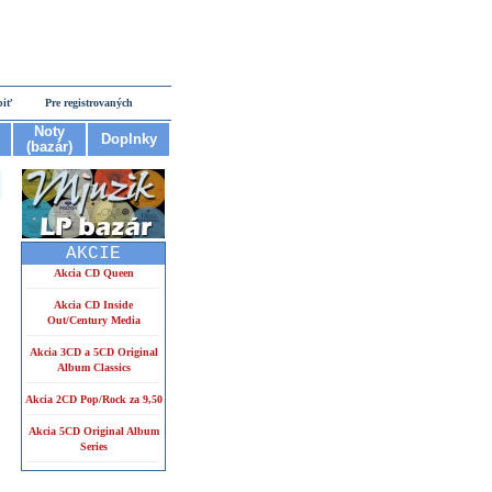
piť
Pre registrovaných
Noty
Doplnky
(bazár)
AKCIE
Akcia CD Queen
Akcia CD Inside
Out/Century Media
Akcia 3CD a 5CD Original
Album Classics
Akcia 2CD Pop/Rock za 9,50
Akcia 5CD Original Album
Series