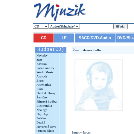
CD
LP
SACD/DVD-Audio
DVD/Blu
Hudba(CD)
Žáner:
Filmová hudba
Novinky
Jazz
Klasika
Folk/Country
World Music
Art-rock
Blues
Alternatíva
Rock
Hard & Heavy
Šansóny
Filmová hudba
Elektronika
New age
Hip Hop
Folklór
Detské
Hovorené slovo
Ostatné žánre
Import Japan