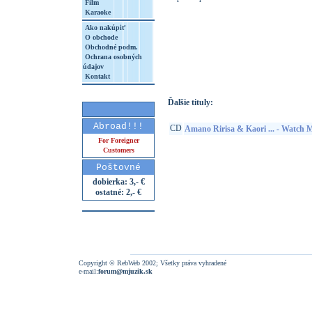
Film
Karaoke
Ako nakúpiť
O obchode
http://www.google.sk/search?q=45241351
Obchodné podm.
Ochrana osobných
8&aq=t&rls=org.mozilla:sk:official&client=
údajov
Kontakt
Ďalšie tituly:
Abroad!!!
CD
Amano Ririsa & Kaori ... - Watch 
For Foreigner
Customers
Poštovné
dobierka: 3,- €
ostatné: 2,- €
Copyright © RebWeb 2002; Všetky práva vyhradené
e-mail:
forum@mjuzik.sk