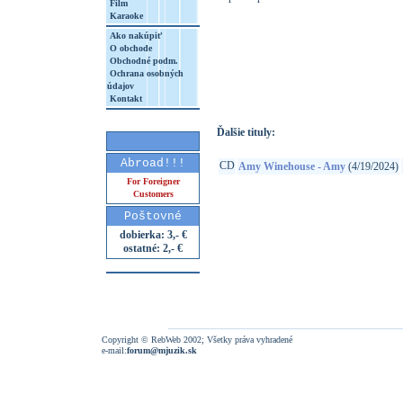
Film
Karaoke
Ako nakúpiť
O obchode
http://www.google.sk/search?q=49880316
Obchodné podm.
Ochrana osobných
8&aq=t&rls=org.mozilla:sk:official&client=
údajov
Kontakt
Ďalšie tituly:
Abroad!!!
CD
Amy Winehouse - Amy
(4/19/2024)
For Foreigner
Customers
Poštovné
dobierka: 3,- €
ostatné: 2,- €
Copyright © RebWeb 2002; Všetky práva vyhradené
e-mail:
forum@mjuzik.sk