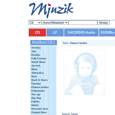
CD
LP
SACD/DVD-Audio
DVD/Blu
Hudba(CD)
Žáner:
Filmová hudba
Novinky
Jazz
Klasika
Folk/Country
World Music
Art-rock
Blues
Alternatíva
Rock
Hard & Heavy
Šansóny
Filmová hudba
Elektronika
New age
Hip Hop
Folklór
Detské
Hovorené slovo
Ostatné žánre
Import Japan