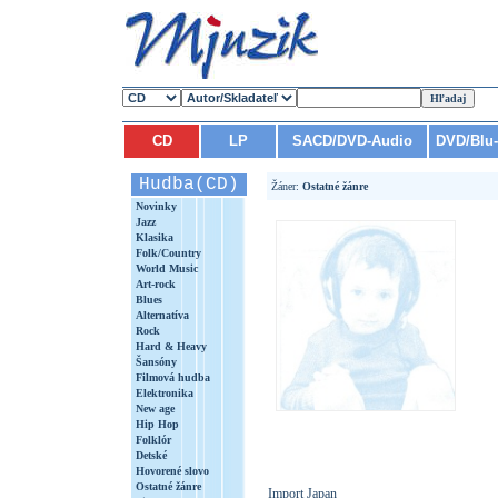
CD
LP
SACD/DVD-Audio
DVD/Blu
Hudba(CD)
Žáner:
Ostatné žánre
Novinky
Jazz
Klasika
Folk/Country
World Music
Art-rock
Blues
Alternatíva
Rock
Hard & Heavy
Šansóny
Filmová hudba
Elektronika
New age
Hip Hop
Folklór
Detské
Hovorené slovo
Ostatné žánre
Import Japan