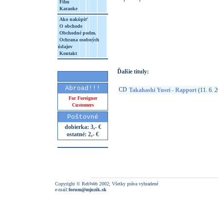
Film
Karaoke
Ako nakúpiť
O obchode
http://www.google.sk/search?q=45825306
Obchodné podm.
Ochrana osobných
8&aq=t&rls=org.mozilla:sk:official&client=
údajov
Kontakt
Ďalšie tituly:
Abroad!!!
CD
Takahashi Yusei - Rapport
(11. 6. 
For Foreigner
Customers
Poštovné
dobierka: 3,- €
ostatné: 2,- €
Copyright © RebWeb 2002; Všetky práva vyhradené
e-mail:
forum@mjuzik.sk