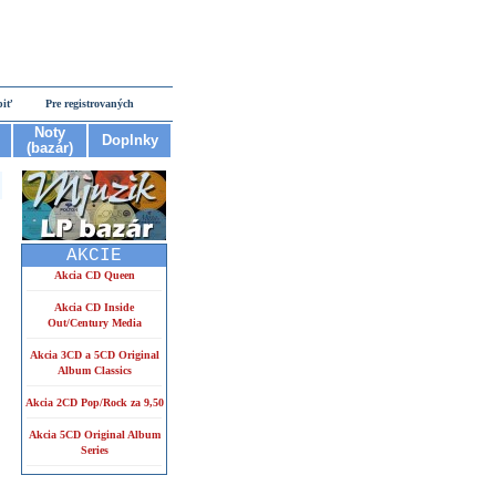
piť
Pre registrovaných
Noty
Doplnky
(bazár)
AKCIE
Akcia CD Queen
Akcia CD Inside
Out/Century Media
Akcia 3CD a 5CD Original
Album Classics
Akcia 2CD Pop/Rock za 9,50
Akcia 5CD Original Album
Series