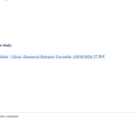
://www.google.sk/search?q=4580309361614&ie=utf-8&oe=utf-
t&rls=org.mozilla:sk:official&client=firefox-a
e tituly:
27,38 €
3duls - Gloria -Hammerd Dulcimer Ensemble-
(10/16/2024)
ráva vyhradené