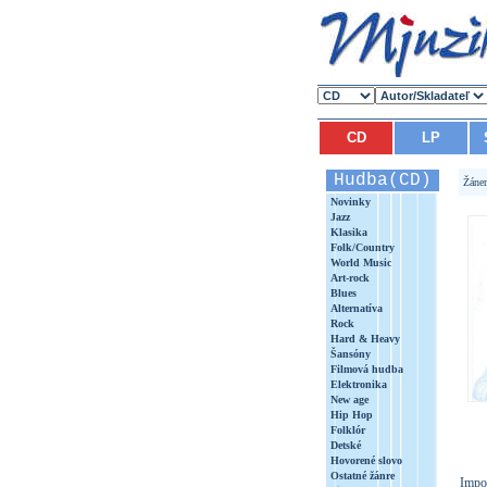
CD
LP
Hudba(CD)
Žáne
Novinky
Jazz
Klasika
Folk/Country
World Music
Art-rock
Blues
Alternatíva
Rock
Hard & Heavy
Šansóny
Filmová hudba
Elektronika
New age
Hip Hop
Folklór
Detské
Hovorené slovo
Ostatné žánre
Impo