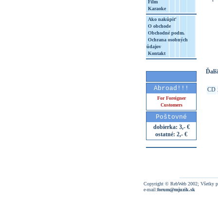
Film
Karaoke
Ako nakúpiť
O obchode
http
Obchodné podm.
Ochrana osobných
8&aq=
údajov
Kontakt
Ďalši
Abroad!!!
CD
For Foreigner
Customers
Poštovné
dobierka: 3,- €
ostatné: 2,- €
Copyright © RebWeb 2002; Všetky p
e-mail:
forum@mjuzik.sk