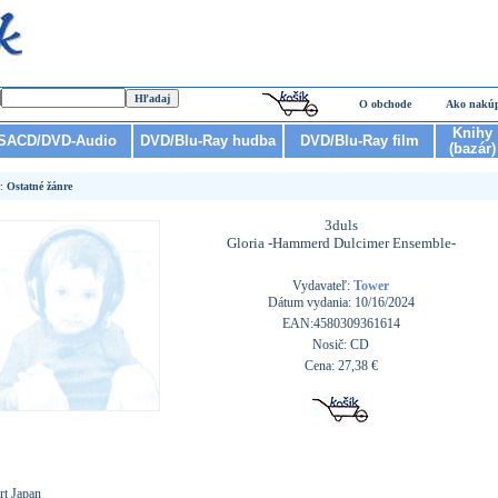
O obchode
Ako nakú
Knihy
SACD/DVD-Audio
DVD/Blu-Ray hudba
DVD/Blu-Ray film
(bazár)
r:
Ostatné žánre
3duls
Gloria -Hammerd Dulcimer Ensemble-
Vydavateľ:
Tower
Dátum vydania: 10/16/2024
EAN:4580309361614
Nosič: CD
Cena: 27,38 €
rt Japan