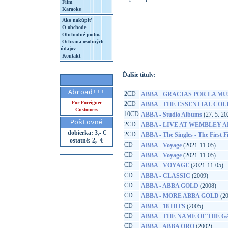
Film
Karaoke
Ako nakúpiť
O obchode
http://www.google.sk/search?q=49880316
Obchodné podm.
Ochrana osobných
8&aq=t&rls=org.mozilla:sk:official&client=
údajov
Kontakt
Ďalšie tituly:
Abroad!!!
2CD
ABBA - GRACIAS POR LA M
For Foreigner
2CD
ABBA - THE ESSENTIAL CO
Customers
10CD
ABBA - Studio Albums
(27. 5. 20
Poštovné
2CD
ABBA - LIVE AT WEMBLEY 
dobierka: 3,- €
2CD
ABBA - The Singles - The First F
ostatné: 2,- €
CD
ABBA - Voyage
(2021-11-05)
CD
ABBA - Voyage
(2021-11-05)
CD
ABBA - VOYAGE
(2021-11-05)
CD
ABBA - CLASSIC
(2009)
CD
ABBA - ABBA GOLD
(2008)
CD
ABBA - MORE ABBA GOLD
(20
CD
ABBA - 18 HITS
(2005)
CD
ABBA - THE NAME OF THE 
CD
ABBA - ABBA ORO
(2002)