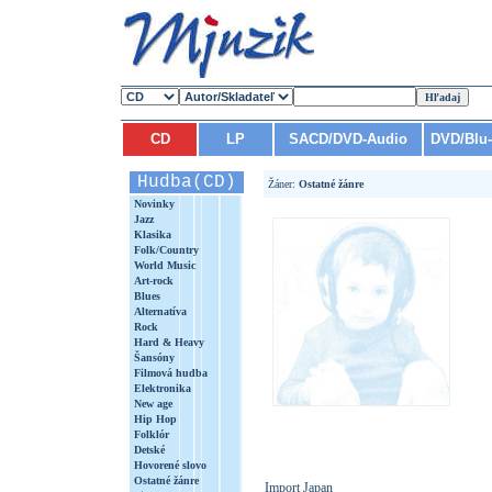
CD
LP
SACD/DVD-Audio
DVD/Blu
Hudba(CD)
Žáner:
Ostatné žánre
Novinky
Jazz
Klasika
Folk/Country
World Music
Art-rock
Blues
Alternatíva
Rock
Hard & Heavy
Šansóny
Filmová hudba
Elektronika
New age
Hip Hop
Folklór
Detské
Hovorené slovo
Ostatné žánre
Import Japan