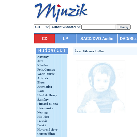
CD
LP
SACD/DVD-Audio
DVD/Blu
Hudba(CD)
Žáner:
Filmová hudba
Novinky
Jazz
Klasika
Folk/Country
World Music
Art-rock
Blues
Alternatíva
Rock
Hard & Heavy
Šansóny
Filmová hudba
Elektronika
New age
Hip Hop
Folklór
Detské
Hovorené slovo
Ostatné žánre