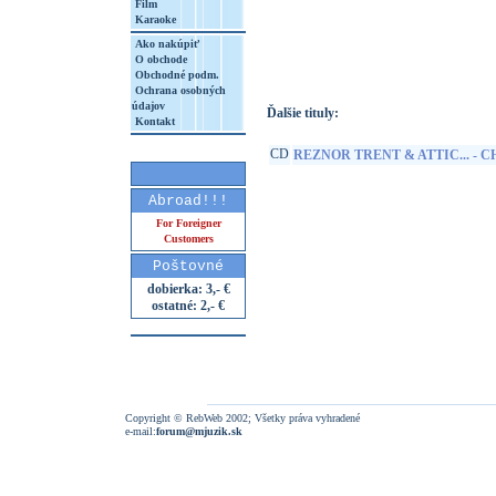
Film
Karaoke
http://www.google.sk/search?q=19802808
8&aq=t&rls=org.mozilla:sk:official&client=
Ako nakúpiť
O obchode
Obchodné podm.
Ochrana osobných
údajov
Ďalšie tituly:
Kontakt
CD
REZNOR TRENT & ATTIC... -
Abroad!!!
For Foreigner
Customers
Poštovné
dobierka: 3,- €
ostatné: 2,- €
Copyright © RebWeb 2002; Všetky práva vyhradené
e-mail:
forum@mjuzik.sk