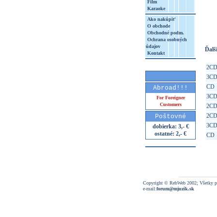
Film
Karaoke
http
8&aq=
Ako nakúpiť
O obchode
Obchodné podm.
Ochrana osobných
údajov
Ďalši
Kontakt
2C
3C
CD
Abroad!!!
3C
For Foreigner
Customers
2C
2C
Poštovné
3C
dobierka: 3,- €
ostatné: 2,- €
CD
Copyright © RebWeb 2002; Všetky p
e-mail:
forum@mjuzik.sk