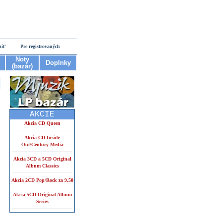
piť
Pre registrovaných
Noty
Doplnky
(bazár)
AKCIE
Akcia CD Queen
Akcia CD Inside
Out/Century Media
Akcia 3CD a 5CD Original
Album Classics
Akcia 2CD Pop/Rock za 9,50
Akcia 5CD Original Album
Series