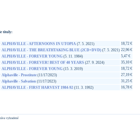
://www.google.sk/search?q=190295030063&ie=utf-8&oe=utf-
t&rls=org.mozilla:sk:official&client=firefox-a
e tituly:
D
18,72 €
ALPHAVILLE - AFTERNOONS IN UTOPIA
(7. 5. 2021)
D
22,96 €
ALPHAVILLE - THE BREATHTAKING BLUE (2CD+DVD)
(7. 5. 2021)
5,47 €
ALPHAVILLE - FOREVER YOUNG
(5. 11. 1984)
D
35,10 €
ALPHAVILLE - FOREVER! BEST OF 40 YEARS
(27. 9. 2024)
D
18,72 €
ALPHAVILLE - FOREVER YOUNG
(15. 3. 2019)
D
27,19 €
Alphaville - Prostitute
(11/17/2023)
D
31,25 €
Alphaville - Salvation
(11/17/2023)
16,78 €
ALPHAVILLE - FIRST HARVEST 1984-92
(11. 3. 1992)
ráva vyhradené