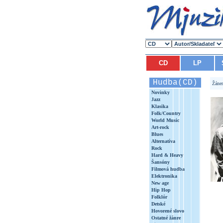
CD
LP
Hudba(CD)
Žáne
Novinky
Jazz
Klasika
Folk/Country
World Music
Art-rock
Blues
Alternatíva
Rock
Hard & Heavy
Šansóny
Filmová hudba
Elektronika
New age
Hip Hop
Folklór
Detské
Hovorené slovo
Ostatné žánre