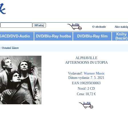
O obchode
Ako nakú
Knihy
SACD/DVD-Audio
DVD/Blu-Ray hudba
DVD/Blu-Ray film
(bazár)
r:
Ostatné žánre
ALPHAVILLE
AFTERNOONS IN UTOPIA
Vydavateľ:
Warner Music
Dátum vydania: 7. 5. 2021
EAN:190295030063
Nosič: 2 CD
Cena: 18,72 €