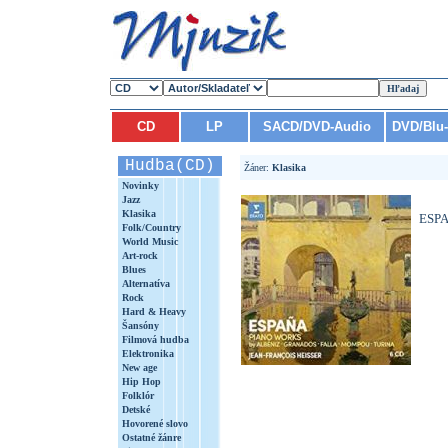
CD
LP
SACD/DVD-Audio
DVD/Blu
Hudba(CD)
Žáner:
Klasika
Novinky
Jazz
Klasika
ESP
Folk/Country
World Music
Art-rock
Blues
Alternatíva
Rock
Hard & Heavy
Šansóny
Filmová hudba
Elektronika
New age
Hip Hop
Folklór
Detské
Hovorené slovo
Ostatné žánre