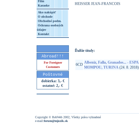
Film
HEISSER JEAN-FRANCOIS
Karaoke
Ako nakúpiť
O obchode
Obchodné podm.
Ochrana osobných
http://www.google.sk/search?q=19029565
údajov
8&aq=t&rls=org.mozilla:sk:official&client=
Kontakt
Ďalšie tituly:
Abroad!!!
Albeniz, Falla, Granados... -
For Foreigner
6CD
Customers
MOMPOU, TURINA
(24. 8. 2018)
Poštovné
dobierka: 3,- €
ostatné: 2,- €
Copyright © RebWeb 2002; Všetky práva vyhradené
e-mail:
forum@mjuzik.sk