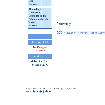
Film
Karaoke
http://www.google.sk/search?q=88875099
8&aq=t&rls=org.mozilla:sk:official&client=
Ako nakúpiť
O obchode
Obchodné podm.
Ochrana osobných
údajov
Ďalšie tituly:
Kontakt
5CD
Al Kooper - Original Album Classi
Abroad!!!
For Foreigner
Customers
Poštovné
dobierka: 3,- €
ostatné: 2,- €
Copyright © RebWeb 2002; Všetky práva vyhradené
e-mail:
forum@mjuzik.sk