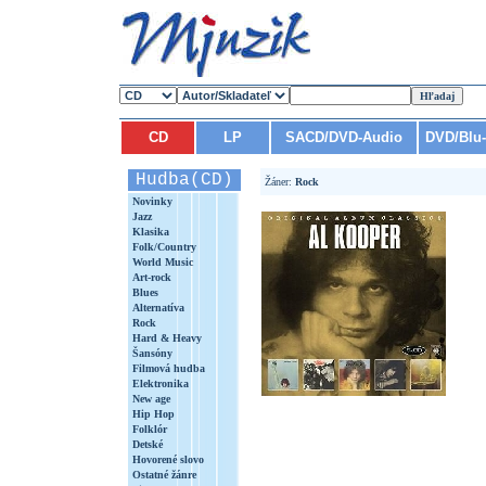
CD
LP
SACD/DVD-Audio
DVD/Blu
Hudba(CD)
Žáner:
Rock
Novinky
Jazz
Klasika
Folk/Country
World Music
Art-rock
Blues
Alternatíva
Rock
Hard & Heavy
Šansóny
Filmová hudba
Elektronika
New age
Hip Hop
Folklór
Detské
Hovorené slovo
Ostatné žánre