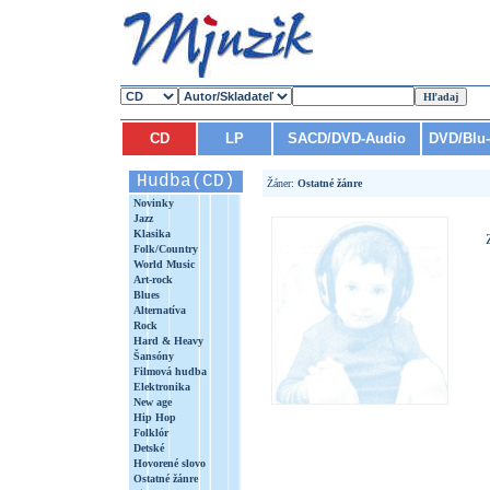
CD
LP
SACD/DVD-Audio
DVD/Blu
Hudba(CD)
Žáner:
Ostatné žánre
Novinky
Jazz
Klasika
Folk/Country
World Music
Art-rock
Blues
Alternatíva
Rock
Hard & Heavy
Šansóny
Filmová hudba
Elektronika
New age
Hip Hop
Folklór
Detské
Hovorené slovo
Ostatné žánre