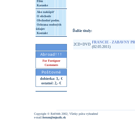
Film
Karaoke
http://www.google.sk/search?q=85904420
8&aq=t&rls=org.mozilla:sk:official&client=
Ako nakúpiť
O obchode
Obchodné podm.
Ochrana osobných
údajov
Ďalšie tituly:
Kontakt
FRANCIE - ZABAVNY 
2CD+DVD
(02.05.2011)
Abroad!!!
For Foreigner
Customers
Poštovné
dobierka: 3,- €
ostatné: 2,- €
Copyright © RebWeb 2002; Všetky práva vyhradené
e-mail:
forum@mjuzik.sk