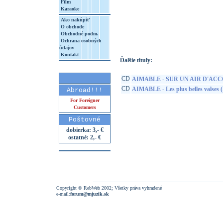
Film
Karaoke
Ako nakúpiť
http://www.google.sk/search?q=74321268
O obchode
8&aq=t&rls=org.mozilla:sk:official&client=
Obchodné podm.
Ochrana osobných
údajov
Kontakt
Ďalšie tituly:
CD
AIMABLE - SUR UN AIR D'AC
CD
AIMABLE - Les plus belles valses (L
Abroad!!!
For Foreigner
Customers
Poštovné
dobierka: 3,- €
ostatné: 2,- €
Copyright © RebWeb 2002; Všetky práva vyhradené
e-mail:
forum@mjuzik.sk