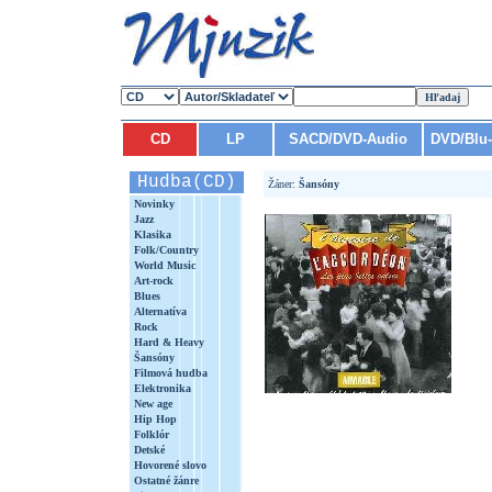
CD
LP
SACD/DVD-Audio
DVD/Blu
Hudba(CD)
Žáner:
Šansóny
Novinky
Jazz
Klasika
Folk/Country
World Music
Art-rock
Blues
Alternatíva
Rock
Hard & Heavy
Šansóny
Filmová hudba
Elektronika
New age
Hip Hop
Folklór
Detské
Hovorené slovo
Ostatné žánre