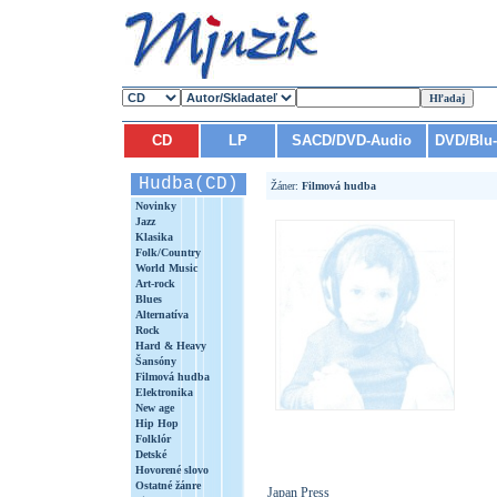
CD
LP
SACD/DVD-Audio
DVD/Blu
Hudba(CD)
Žáner:
Filmová hudba
Novinky
Jazz
Klasika
Folk/Country
World Music
Art-rock
Blues
Alternatíva
Rock
Hard & Heavy
Šansóny
Filmová hudba
Elektronika
New age
Hip Hop
Folklór
Detské
Hovorené slovo
Ostatné žánre
Japan Press