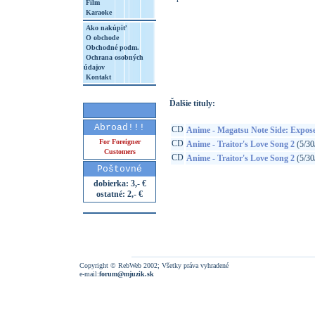
Film
Karaoke
Ako nakúpiť
O obchode
http://www.google.sk/search?q=45712848
Obchodné podm.
Ochrana osobných
8&aq=t&rls=org.mozilla:sk:official&client=
údajov
Kontakt
Ďalšie tituly:
Abroad!!!
CD
Anime - Magatsu Note Side: Expose
For Foreigner
CD
Anime - Traitor's Love Song 2
(5/30
Customers
CD
Anime - Traitor's Love Song 2
(5/30
Poštovné
dobierka: 3,- €
ostatné: 2,- €
Copyright © RebWeb 2002; Všetky práva vyhradené
e-mail:
forum@mjuzik.sk