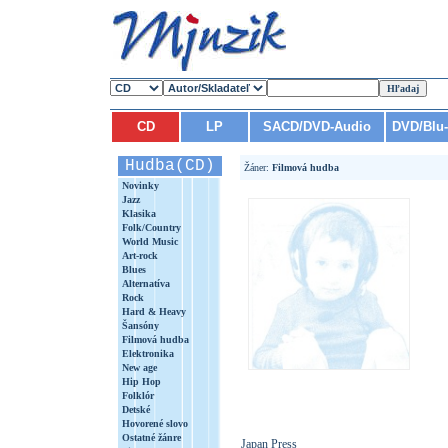
CD
LP
SACD/DVD-Audio
DVD/Blu
Hudba(CD)
Žáner:
Filmová hudba
Novinky
Jazz
Klasika
Folk/Country
World Music
Art-rock
Blues
Alternatíva
Rock
Hard & Heavy
Šansóny
Filmová hudba
Elektronika
New age
Hip Hop
Folklór
Detské
Hovorené slovo
Ostatné žánre
Japan Press