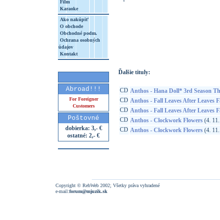
Film
Karaoke
Ako nakúpiť
O obchode
http://www.google.sk/search?q=45506212
Obchodné podm.
Ochrana osobných
8&aq=t&rls=org.mozilla:sk:official&client=
údajov
Kontakt
Ďalšie tituly:
Abroad!!!
CD
Anthos - Hana Doll* 3rd Season T
For Foreigner
CD
Anthos - Fall Leaves After Leaves F
Customers
CD
Anthos - Fall Leaves After Leaves F
Poštovné
CD
Anthos - Clockwork Flowers
(4. 11.
dobierka: 3,- €
CD
Anthos - Clockwork Flowers
(4. 11.
ostatné: 2,- €
Copyright © RebWeb 2002; Všetky práva vyhradené
e-mail:
forum@mjuzik.sk