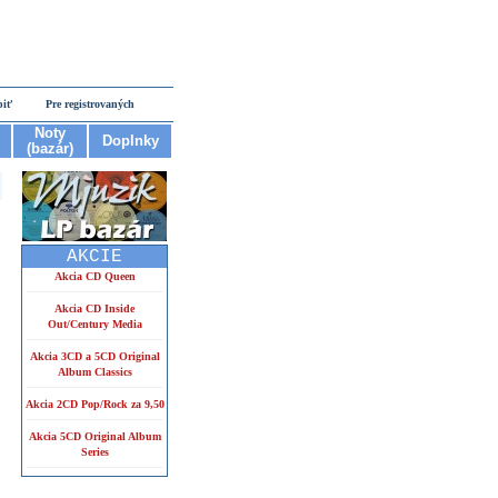
piť
Pre registrovaných
Noty
Doplnky
(bazár)
AKCIE
Akcia CD Queen
Akcia CD Inside
Out/Century Media
Akcia 3CD a 5CD Original
Album Classics
Akcia 2CD Pop/Rock za 9,50
Akcia 5CD Original Album
Series