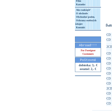
Film
Karaoke
http
8&aq=
Ako nakúpiť
O obchode
Obchodné podm.
Ochrana osobných
údajov
Ďalši
Kontakt
CD
CD
Abroad!!!
2C
For Foreigner
CD
Customers
CD
Poštovné
CD
dobierka: 3,- €
CD
ostatné: 2,- €
CD
CD
CD
2C
CD
CD
CD