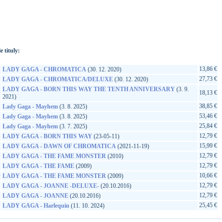
://www.google.sk/search?q=602475451044&ie=utf-8&oe=utf-
t&rls=org.mozilla:sk:official&client=firefox-a
e tituly:
13,86 €
LADY GAGA - CHROMATICA
(30. 12. 2020)
27,73 €
LADY GAGA - CHROMATICA/DELUXE
(30. 12. 2020)
LADY GAGA - BORN THIS WAY THE TENTH ANNIVERSARY
(3. 9.
D
18,13 €
2021)
38,85 €
Lady Gaga - Mayhem
(3. 8. 2025)
53,46 €
Lady Gaga - Mayhem
(3. 8. 2025)
25,84 €
Lady Gaga - Mayhem
(3. 7. 2025)
12,79 €
LADY GAGA - BORN THIS WAY
(23-05-11)
15,99 €
LADY GAGA - DAWN OF CHROMATICA
(2021-11-19)
12,79 €
LADY GAGA - THE FAME MONSTER
(2010)
12,79 €
LADY GAGA - THE FAME
(2009)
D
10,66 €
LADY GAGA - THE FAME MONSTER
(2009)
12,79 €
LADY GAGA - JOANNE -DELUXE-
(20.10.2016)
12,79 €
LADY GAGA - JOANNE
(20.10.2016)
25,45 €
LADY GAGA - Harlequin
(11. 10. 2024)