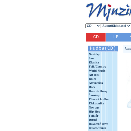
CD
LP
Hudba(CD)
Žáne
Novinky
Jazz
Klasika
Folk/Country
World Music
Art-rock
Blues
Alternatíva
Rock
Hard & Heavy
Šansóny
Filmová hudba
Elektronika
New age
Hip Hop
Folklór
Detské
Hovorené slovo
Ostatné žánre