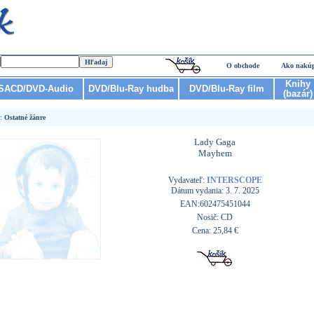
O obchode
Ako nakú
Knihy
SACD/DVD-Audio
DVD/Blu-Ray hudba
DVD/Blu-Ray film
(bazár)
r:
Ostatné žánre
Lady Gaga
Mayhem
Vydavateľ:
INTERSCOPE
Dátum vydania: 3. 7. 2025
EAN:602475451044
Nosič: CD
Cena: 25,84 €