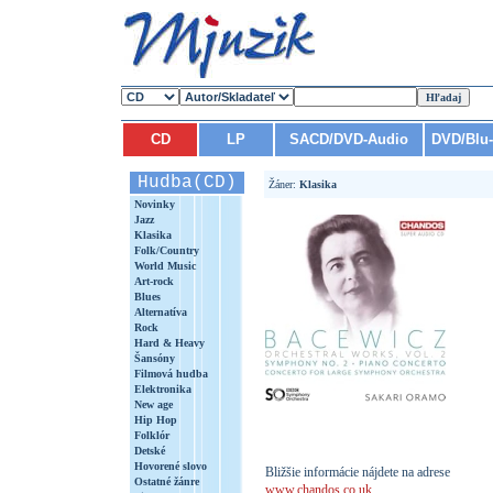
CD
LP
SACD/DVD-Audio
DVD/Blu
Hudba(CD)
Žáner:
Klasika
Novinky
Jazz
Klasika
Folk/Country
World Music
Art-rock
Blues
Alternatíva
Rock
Hard & Heavy
Šansóny
Filmová hudba
Elektronika
New age
Hip Hop
Folklór
Detské
Hovorené slovo
Bližšie informácie nájdete na adrese
Ostatné žánre
www.chandos.co.uk