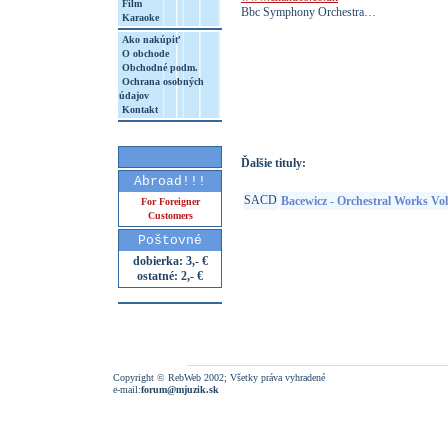
Film
Bbc Symphony Orchestra…
Karaoke
Ako nakúpiť
O obchode
Obchodné podm.
Ochrana osobných
http://www.google.sk/search?q=95115534
údajov
8&aq=t&rls=org.mozilla:sk:official&client=
Kontakt
Ďalšie tituly:
Abroad!!!
SACD
Bacewicz - Orchestral Works Vol
For Foreigner
Customers
Poštovné
dobierka: 3,- €
ostatné: 2,- €
Copyright © RebWeb 2002; Všetky práva vyhradené
e-mail:
forum@mjuzik.sk