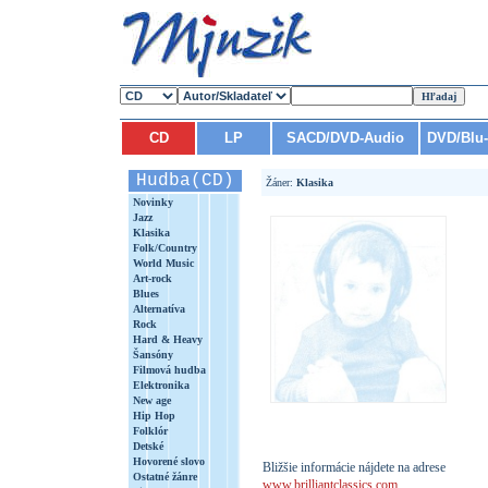
CD
LP
SACD/DVD-Audio
DVD/Blu
Hudba(CD)
Žáner:
Klasika
Novinky
Jazz
Klasika
Folk/Country
World Music
Art-rock
Blues
Alternatíva
Rock
Hard & Heavy
Šansóny
Filmová hudba
Elektronika
New age
Hip Hop
Folklór
Detské
Hovorené slovo
Bližšie informácie nájdete na adrese
Ostatné žánre
www.brilliantclassics.com