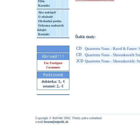
Film
Karaoke
http://www.google.sk/search?q=50284219
Ako nakúpiť
8&aq=t&rls=org.mozilla:sk:official&client=
O obchode
Obchodné podm.
Ochrana osobných
údajov
Kontakt
Ďalšie tituly:
CD
Quartetto Nous - Ravel & Faure: S
CD
Quartetto Nous - Shostakovich St
Abroad!!!
2CD
Quartetto Nous - Shostakovich: St
For Foreigner
Customers
Poštovné
dobierka: 3,- €
ostatné: 2,- €
Copyright © RebWeb 2002; Všetky práva vyhradené
e-mail:
forum@mjuzik.sk