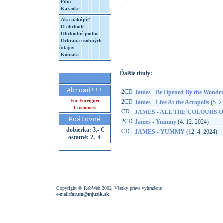
Film
Karaoke
Ako nakúpiť
O obchode
http://www.google.sk/search?q=44003381
Obchodné podm.
Ochrana osobných
8&aq=t&rls=org.mozilla:sk:official&client=
údajov
Kontakt
Ďalšie tituly:
Abroad!!!
2CD
James - Be Opened By the Wonder
For Foreigner
2CD
James - Live At the Acropolis
(5. 2
Customers
CD
JAMES - ALL THE COLOURS 
Poštovné
2CD
James - Yummy
(4. 12. 2024)
dobierka: 3,- €
CD
JAMES - YUMMY
(12. 4. 2024)
ostatné: 2,- €
Copyright © RebWeb 2002; Všetky práva vyhradené
e-mail:
forum@mjuzik.sk