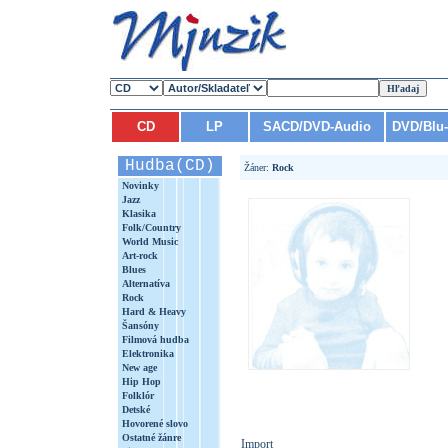
CD
LP
SACD/DVD-Audio
DVD/Blu
Hudba(CD)
Žáner:
Rock
Novinky
Jazz
Klasika
Folk/Country
World Music
Art-rock
Blues
Alternatíva
Rock
Hard & Heavy
Šansóny
Filmová hudba
Elektronika
New age
Hip Hop
Folklór
Detské
Hovorené slovo
Ostatné žánre
Import