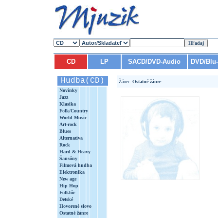
CD
LP
SACD/DVD-Audio
DVD/Blu
Hudba(CD)
Žáner:
Ostatné žánre
Novinky
Jazz
Klasika
Folk/Country
World Music
Art-rock
Blues
Alternatíva
Rock
Hard & Heavy
Šansóny
Filmová hudba
Elektronika
New age
Hip Hop
Folklór
Detské
Hovorené slovo
Ostatné žánre