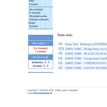
Film
Karaoke
Ako nakúpiť
O obchode
http://www.google.sk/search?q=60246573
Obchodné podm.
Ochrana osobných
8&aq=t&rls=org.mozilla:sk:official&client=
údajov
Kontakt
Ďalšie tituly:
Abroad!!!
CD
Amos Tori - Beekeeper
(5/31/2024)
For Foreigner
2CD
AMOS TORI - Diving Deep Live
(
Customers
CD
AMOS TORI - OCEAN TO OCE
Poštovné
CD
AMOS TORI - Unrepentant Geral
dobierka: 3,- €
CD
AMOS TORI - UNREPENTANT
ostatné: 2,- €
CD
AMOS TORI - NATIVE INVAD
Copyright © RebWeb 2002; Všetky práva vyhradené
e-mail:
forum@mjuzik.sk