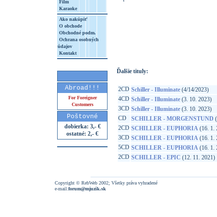
Film
Karaoke
Ako nakúpiť
O obchode
http://www.google.sk/search?q=19658782
Obchodné podm.
Ochrana osobných
8&aq=t&rls=org.mozilla:sk:official&client=
údajov
Kontakt
Ďalšie tituly:
Abroad!!!
2CD
Schiller - Illuminate
(4/14/2023)
For Foreigner
4CD
Schiller - Illuminate
(3. 10. 2023)
Customers
3CD
Schiller - Illuminate
(3. 10. 2023)
Poštovné
CD
SCHILLER - MORGENSTUND
(
dobierka: 3,- €
2CD
SCHILLER - EUPHORIA
(16. 1.
ostatné: 2,- €
3CD
SCHILLER - EUPHORIA
(16. 1.
5CD
SCHILLER - EUPHORIA
(16. 1.
2CD
SCHILLER - EPIC
(12. 11. 2021)
Copyright © RebWeb 2002; Všetky práva vyhradené
e-mail:
forum@mjuzik.sk