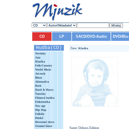
CD
LP
SACD/DVD-Audio
DVD/Blu
Hudba(CD)
Žáner:
Klasika
Novinky
Jazz
Klasika
Folk/Country
World Music
Art-rock
Blues
Alternatíva
Rock
Hard & Heavy
Šansóny
Filmová hudba
Elektronika
New age
Hip Hop
Folklór
Detské
Hovorené slovo
Ostatné žánre
Super Deluxe-Edition