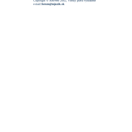
Copyright © RebWeb 2002; Všetky práva vyhradené
e-mail:
forum@mjuzik.sk