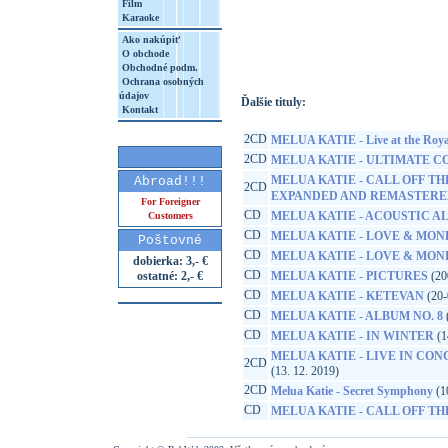
Film
Karaoke
http://www.google.sk/search?q=40505385
8&aq=t&rls=org.mozilla:sk:official&client=
Ako nakúpiť
O obchode
Obchodné podm.
Ochrana osobných
údajov
Ďalšie tituly:
Kontakt
2CD
MELUA KATIE - Live at the Royal
2CD
MELUA KATIE - ULTIMATE 
MELUA KATIE - CALL OFF TH
Abroad!!!
2CD
EXPANDED AND REMASTERE
For Foreigner
CD
MELUA KATIE - ACOUSTIC AL
Customers
CD
MELUA KATIE - LOVE & MON
Poštovné
CD
MELUA KATIE - LOVE & MON
dobierka: 3,- €
CD
ostatné: 2,- €
MELUA KATIE - PICTURES
(20
CD
MELUA KATIE - KETEVAN
(20-
CD
MELUA KATIE - ALBUM NO. 8
CD
MELUA KATIE - IN WINTER
(1
MELUA KATIE - LIVE IN CON
2CD
(13. 12. 2019)
2CD
Melua Katie - Secret Symphony
(10
CD
MELUA KATIE - CALL OFF T