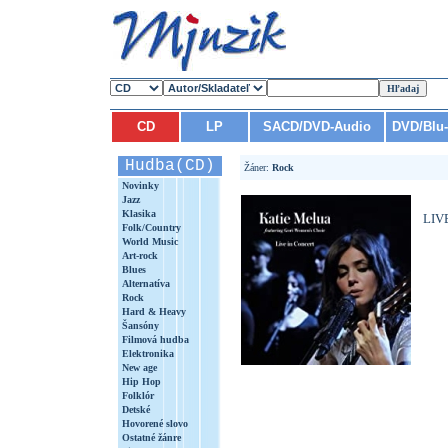
CD
LP
SACD/DVD-Audio
DVD/Blu
Hudba(CD)
Žáner:
Rock
Novinky
Jazz
Klasika
LIV
Folk/Country
World Music
Art-rock
Blues
Alternatíva
Rock
Hard & Heavy
Šansóny
Filmová hudba
Elektronika
New age
Hip Hop
Folklór
Detské
Hovorené slovo
Ostatné žánre