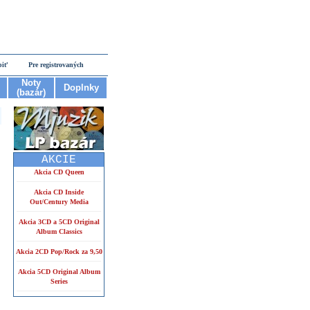
piť
Pre registrovaných
Noty
Doplnky
(bazár)
AKCIE
Akcia CD Queen
Akcia CD Inside
Out/Century Media
Akcia 3CD a 5CD Original
Album Classics
Akcia 2CD Pop/Rock za 9,50
Akcia 5CD Original Album
Series