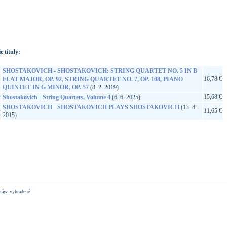
://www.google.sk/search?q=825646155019&ie=utf-8&oe=utf-
t&rls=org.mozilla:sk:official&client=firefox-a
e tituly:
SHOSTAKOVICH - SHOSTAKOVICH: STRING QUARTET NO. 5 IN B
16,78 €
FLAT MAJOR, OP. 92, STRING QUARTET NO. 7, OP. 108, PIANO
QUINTET IN G MINOR, OP. 57
(8. 2. 2019)
D
15,68 €
Shostakovich - String Quartets, Volume 4
(6. 6. 2025)
SHOSTAKOVICH - SHOSTAKOVICH PLAYS SHOSTAKOVICH
(13. 4.
D
11,65 €
2015)
ráva vyhradené