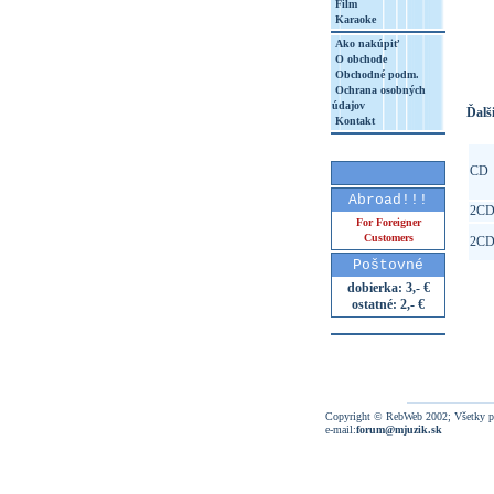
Film
Karaoke
http
8&aq=
Ako nakúpiť
O obchode
Obchodné podm.
Ochrana osobných
údajov
Ďalši
Kontakt
CD
Abroad!!!
2C
For Foreigner
Customers
2C
Poštovné
dobierka: 3,- €
ostatné: 2,- €
Copyright © RebWeb 2002; Všetky p
e-mail:
forum@mjuzik.sk