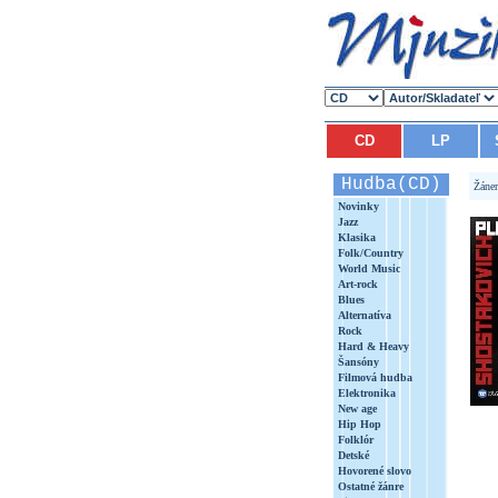
CD
LP
Hudba(CD)
Žáne
Novinky
Jazz
Klasika
Folk/Country
World Music
Art-rock
Blues
Alternatíva
Rock
Hard & Heavy
Šansóny
Filmová hudba
Elektronika
New age
Hip Hop
Folklór
Detské
Hovorené slovo
Ostatné žánre