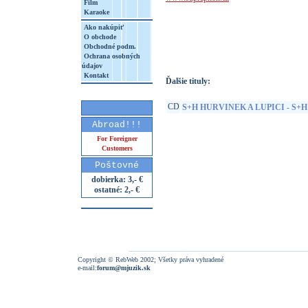
Film
Karaoke
http://www.google.sk/search?q=99925586
Ako nakúpiť
8&aq=t&rls=org.mozilla:sk:official&client=
O obchode
Obchodné podm.
Ochrana osobných
údajov
Kontakt
Ďalšie tituly:
CD
S+H HURVINEK A LUPICI - S+
Abroad!!!
For Foreigner
Customers
Poštovné
dobierka: 3,- €
ostatné: 2,- €
Copyright © RebWeb 2002; Všetky práva vyhradené
e-mail:
forum@mjuzik.sk