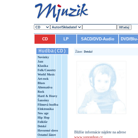
CD
LP
SACD/DVD-Audio
DVD/Blu
Hudba(CD)
Žáner:
Detské
Novinky
Jazz
Klasika
Folk/Country
World Music
Art-rock
Blues
Alternatíva
Rock
Hard & Heavy
Šansóny
Filmová hudba
Elektronika
New age
Hip Hop
Folklór
Detské
Hovorené slovo
Bližšie informácie nájdete na adrese
Ostatné žánre
www.supraphon.cz