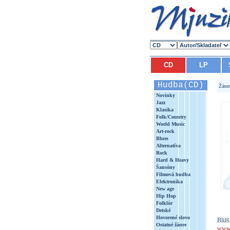
CD
LP
Hudba(CD)
Žáne
Novinky
Jazz
Klasika
Folk/Country
World Music
Art-rock
Blues
Alternatíva
Rock
Hard & Heavy
Šansóny
Filmová hudba
Elektronika
New age
Hip Hop
Folklór
Detské
Hovorené slovo
Bližš
Ostatné žánre
www.