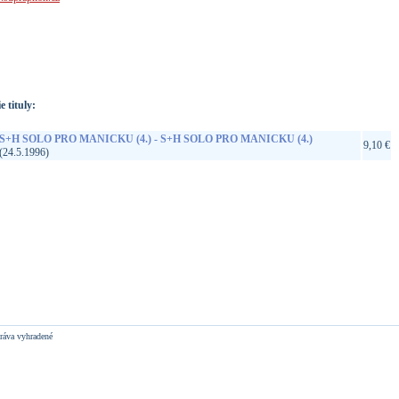
://www.google.sk/search?q=99925510022&ie=utf-8&oe=utf-
t&rls=org.mozilla:sk:official&client=firefox-a
e tituly:
S+H SOLO PRO MANICKU (4.) - S+H SOLO PRO MANICKU (4.)
9,10 €
(24.5.1996)
ráva vyhradené