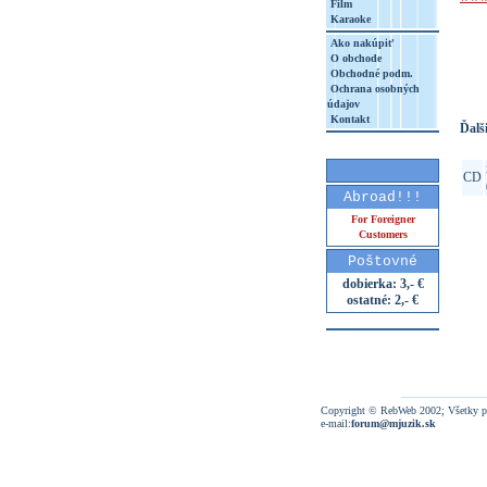
Film
Karaoke
http
Ako nakúpiť
8&aq=
O obchode
Obchodné podm.
Ochrana osobných
údajov
Kontakt
Ďalši
CD
Abroad!!!
For Foreigner
Customers
Poštovné
dobierka: 3,- €
ostatné: 2,- €
Copyright © RebWeb 2002; Všetky p
e-mail:
forum@mjuzik.sk