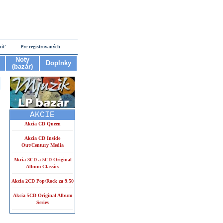
piť
Pre registrovaných
Noty
Doplnky
(bazár)
AKCIE
Akcia CD Queen
Akcia CD Inside
Out/Century Media
Akcia 3CD a 5CD Original
Album Classics
Akcia 2CD Pop/Rock za 9,50
Akcia 5CD Original Album
Series