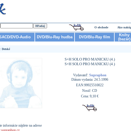
O obchode
Ako nakú
Knihy
SACD/DVD-Audio
DVD/Blu-Ray hudba
DVD/Blu-Ray film
(bazár)
r:
Detské
S+H SOLO PRO MANICKU (4.)
S+H SOLO PRO MANICKU (4.)
Vydavateľ:
Supraphon
Dátum vydania: 24.5.1996
EAN:99925510022
Nosič: CD
Cena: 9,10 €
ie informácie nájdete na adrese
supraphon.cz