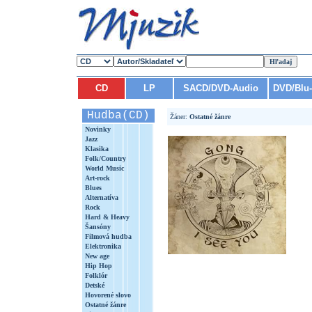
CD
LP
SACD/DVD-Audio
DVD/Blu
Hudba(CD)
Žáner:
Ostatné žánre
Novinky
Jazz
Klasika
Folk/Country
World Music
Art-rock
Blues
Alternatíva
Rock
Hard & Heavy
Šansóny
Filmová hudba
Elektronika
New age
Hip Hop
Folklór
Detské
Hovorené slovo
Ostatné žánre