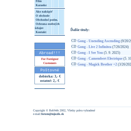
Film
Karaoke
http://www.google.sk/search?q=80264470
8&aq=t&rls=org.mozilla:sk:official&client=
Ako nakúpiť
O obchode
Obchodné podm.
Ochrana osobných
údajov
Ďalšie tituly:
Kontakt
CD
Gong - Unending Ascending
(9/20/2
CD
Gong - Live 2 Infinitea
(7/26/2024)
CD
Gong - I See You
(5. 9. 2025)
Abroad!!!
CD
Gong - Camembert Electrique
(5. 1
For Foreigner
Customers
CD
Gong - Magick Brother +2
(3/26/20
Poštovné
dobierka: 3,- €
ostatné: 2,- €
Copyright © RebWeb 2002; Všetky práva vyhradené
e-mail:
forum@mjuzik.sk