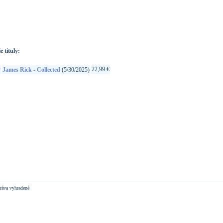
://www.google.sk/search?q=600753996126&ie=utf-8&oe=utf-
t&rls=org.mozilla:sk:official&client=firefox-a
e tituly:
D
22,99 €
James Rick - Collected
(5/30/2025)
ráva vyhradené