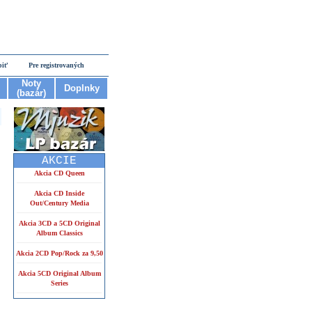
piť
Pre registrovaných
Noty
Doplnky
(bazár)
AKCIE
Akcia CD Queen
Akcia CD Inside
Out/Century Media
Akcia 3CD a 5CD Original
Album Classics
Akcia 2CD Pop/Rock za 9,50
Akcia 5CD Original Album
Series