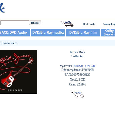
O obchode
Ako nakú
Knihy
SACD/DVD-Audio
DVD/Blu-Ray hudba
DVD/Blu-Ray film
(bazár)
r:
Ostatné žánre
James Rick
Collected
Vydavateľ:
MUSIC ON CD
Dátum vydania: 5/30/2025
EAN:600753996126
Nosič: 3 CD
Cena: 22,99 €