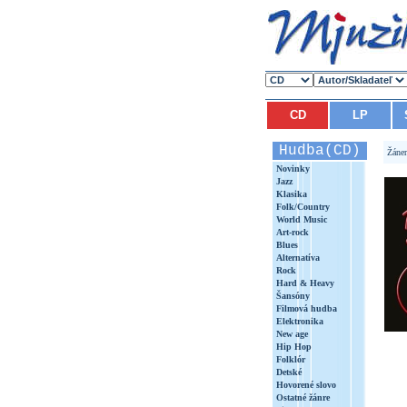
CD
LP
Hudba(CD)
Žáne
Novinky
Jazz
Klasika
Folk/Country
World Music
Art-rock
Blues
Alternatíva
Rock
Hard & Heavy
Šansóny
Filmová hudba
Elektronika
New age
Hip Hop
Folklór
Detské
Hovorené slovo
Ostatné žánre