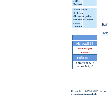
Film
Karaoke
http
8&aq=
Ako nakúpiť
O obchode
Obchodné podm.
Ochrana osobných
údajov
Ďalši
Kontakt
3C
Abroad!!!
For Foreigner
Customers
Poštovné
dobierka: 3,- €
ostatné: 2,- €
Copyright © RebWeb 2002; Všetky p
e-mail:
forum@mjuzik.sk