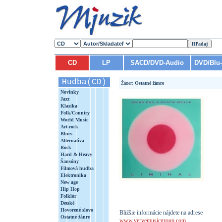
CD
LP
SACD/DVD-Audio
DVD/Blu
Hudba(CD)
Žáner:
Ostatné žánre
Novinky
Jazz
Klasika
Folk/Country
World Music
Art-rock
Blues
Alternatíva
Rock
Hard & Heavy
Šansóny
Filmová hudba
Elektronika
New age
Hip Hop
Folklór
Detské
Hovorené slovo
Bližšie informácie nájdete na adrese
Ostatné žánre
www.vervemusicgroup.com