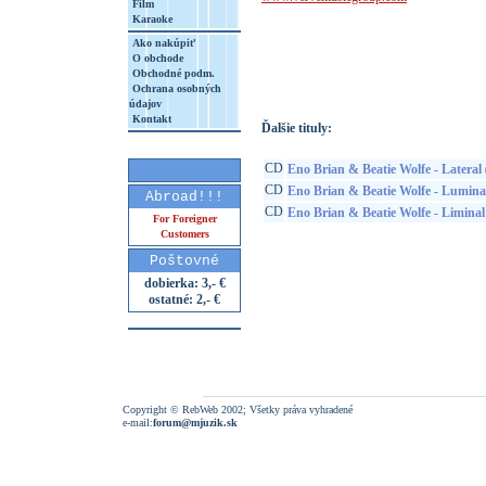
Film
Karaoke
http://www.google.sk/search?q=60247870
Ako nakúpiť
8&aq=t&rls=org.mozilla:sk:official&client=
O obchode
Obchodné podm.
Ochrana osobných
údajov
Kontakt
Ďalšie tituly:
CD
Eno Brian & Beatie Wolfe - Lateral
CD
Eno Brian & Beatie Wolfe - Lumina
Abroad!!!
CD
Eno Brian & Beatie Wolfe - Liminal
For Foreigner
Customers
Poštovné
dobierka: 3,- €
ostatné: 2,- €
Copyright © RebWeb 2002; Všetky práva vyhradené
e-mail:
forum@mjuzik.sk