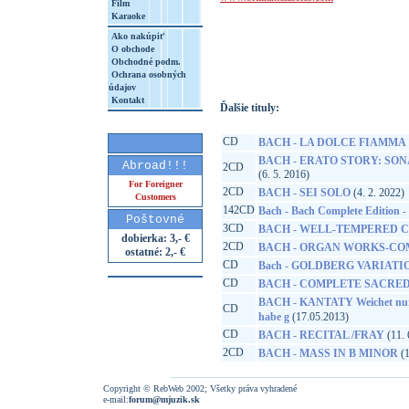
Film
Karaoke
http://www.google.sk/search?q=50284219
Ako nakúpiť
8&aq=t&rls=org.mozilla:sk:official&client=
O obchode
Obchodné podm.
Ochrana osobných
údajov
Kontakt
Ďalšie tituly:
CD
BACH - LA DOLCE FIAMMA
BACH - ERATO STORY: SO
Abroad!!!
2CD
(6. 5. 2016)
For Foreigner
2CD
BACH - SEI SOLO
(4. 2. 2022)
Customers
142CD
Bach - Bach Complete Edition - B
Poštovné
3CD
BACH - WELL-TEMPERED 
dobierka: 3,- €
2CD
BACH - ORGAN WORKS-CO
ostatné: 2,- €
CD
Bach - GOLDBERG VARIATI
CD
BACH - COMPLETE SACRE
BACH - KANTATY Weichet nur, 
CD
habe g
(17.05.2013)
CD
BACH - RECITAL /FRAY
(11. 
2CD
BACH - MASS IN B MINOR
(1
Copyright © RebWeb 2002; Všetky práva vyhradené
e-mail:
forum@mjuzik.sk