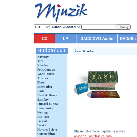
CD
LP
SACD/DVD-Audio
DVD/Blu
Hudba(CD)
Žáner:
Klasika
Novinky
Jazz
Klasika
Folk/Country
World Music
Art-rock
Blues
Alternatíva
Rock
Hard & Heavy
Šansóny
Filmová hudba
Elektronika
New age
Hip Hop
Folklór
Detské
Hovorené slovo
Bližšie informácie nájdete na adrese
Ostatné žánre
www.brilliantclassics.com