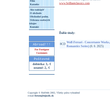
Film
www.brilliantclassics.com
Karaoke
Ako nakúpiť
O obchode
http://www.google.sk/search?q=50284219
Obchodné podm.
8&aq=t&rls=org.mozilla:sk:official&client=
Ochrana osobných
údajov
Kontakt
Ďalšie tituly:
Wolf-Ferrari - Concertante Works
8CD
Abroad!!!
Romantics Series)
(6. 6. 2025)
For Foreigner
Customers
Poštovné
dobierka: 3,- €
ostatné: 2,- €
Copyright © RebWeb 2002; Všetky práva vyhradené
e-mail:
forum@mjuzik.sk