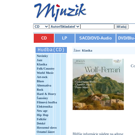
CD
LP
SACD/DVD-Audio
DVD/Blu
Hudba(CD)
Žáner:
Klasika
Novinky
Jazz
Klasika
Co
Folk/Country
World Music
Art-rock
Blues
Alternatíva
Rock
Hard & Heavy
Šansóny
Filmová hudba
Elektronika
New age
Hip Hop
Folklór
Detské
Hovorené slovo
Ostatné žánre
Bližšie informácie nájdete na adrese