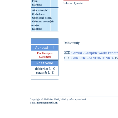
Film
Silesian Quartet
Karaoke
Ako nakúpiť
O obchode
Obchodné podm.
Ochrana osobných
http://www.google.sk/search?q=95115238
údajov
8&aq=t&rls=org.mozilla:sk:official&client=
Kontakt
Ďalšie tituly:
Abroad!!!
2CD
Gorecki - Complete Works For Str
For Foreigner
Customers
CD
GORECKI - SINFONIE NR.3
(15.
Poštovné
dobierka: 3,- €
ostatné: 2,- €
Copyright © RebWeb 2002; Všetky práva vyhradené
e-mail:
forum@mjuzik.sk