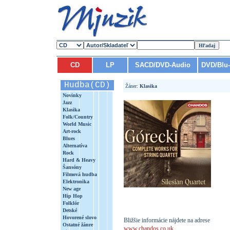
CD
LP
SACD/DVD-Audio
DVD/Blu
Hudba(CD)
Žáner:
Klasika
Novinky
Jazz
Klasika
Folk/Country
World Music
Art-rock
Blues
Alternatíva
Rock
Hard & Heavy
Šansóny
Filmová hudba
Elektronika
New age
Hip Hop
Folklór
Detské
Hovorené slovo
Bližšie informácie nájdete na adrese
Ostatné žánre
www.chandos.co.uk