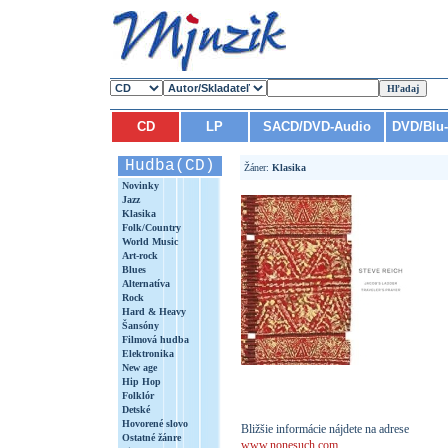
CD
LP
SACD/DVD-Audio
DVD/Blu
Hudba(CD)
Žáner:
Klasika
Novinky
Jazz
Klasika
Folk/Country
World Music
Art-rock
Blues
Alternatíva
Rock
Hard & Heavy
Šansóny
Filmová hudba
Elektronika
New age
Hip Hop
Folklór
Detské
Hovorené slovo
Bližšie informácie nájdete na adrese
Ostatné žánre
www.nonesuch.com