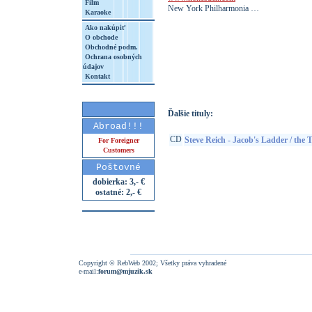
Film
New York Philharmonia …
Karaoke
Ako nakúpiť
O obchode
Obchodné podm.
Ochrana osobných
http://www.google.sk/search?q=75597899
údajov
8&aq=t&rls=org.mozilla:sk:official&client=
Kontakt
Ďalšie tituly:
Abroad!!!
CD
Steve Reich - Jacob's Ladder / the T
For Foreigner
Customers
Poštovné
dobierka: 3,- €
ostatné: 2,- €
Copyright © RebWeb 2002; Všetky práva vyhradené
e-mail:
forum@mjuzik.sk