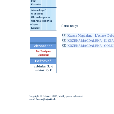
Film
Karaoke
http://www.google.sk/search?q=87173062
8&aq=t&rls=org.mozilla:sk:official&client=
Ako nakúpiť
O obchode
Obchodné podm.
Ochrana osobných
údajov
Ďalšie tituly:
Kontakt
CD
Kozena Magdalena - L'extase: Deb
CD
KOZENA MAGDALENA - IL GIA
CD
KOZENA MAGDALENA - COLE
Abroad!!!
For Foreigner
Customers
Poštovné
dobierka: 3,- €
ostatné: 2,- €
Copyright © RebWeb 2002; Všetky práva vyhradené
e-mail:
forum@mjuzik.sk