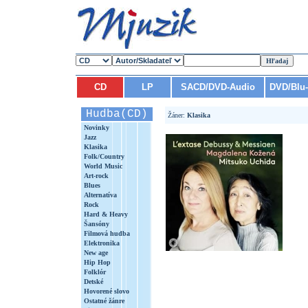
CD
LP
SACD/DVD-Audio
DVD/Blu
Hudba(CD)
Žáner:
Klasika
Novinky
Jazz
Klasika
Folk/Country
World Music
Art-rock
Blues
Alternatíva
Rock
Hard & Heavy
Šansóny
Filmová hudba
Elektronika
New age
Hip Hop
Folklór
Detské
Hovorené slovo
Ostatné žánre