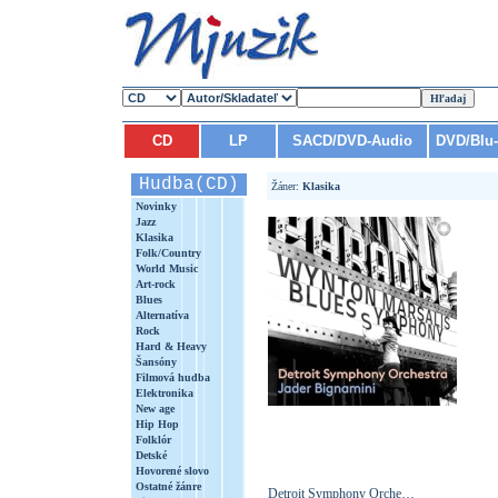
CD
LP
SACD/DVD-Audio
DVD/Blu
Hudba(CD)
Žáner:
Klasika
Novinky
Jazz
Klasika
Folk/Country
World Music
Art-rock
Blues
Alternatíva
Rock
Hard & Heavy
Šansóny
Filmová hudba
Elektronika
New age
Hip Hop
Folklór
Detské
Hovorené slovo
Ostatné žánre
Detroit Symphony Orche…