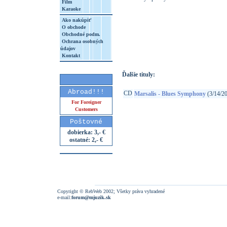
Film
Karaoke
Ako nakúpiť
O obchode
http://www.google.sk/search?q=87173062
Obchodné podm.
Ochrana osobných
8&aq=t&rls=org.mozilla:sk:official&client=
údajov
Kontakt
Ďalšie tituly:
Abroad!!!
CD
Marsalis - Blues Symphony
(3/14/2
For Foreigner
Customers
Poštovné
dobierka: 3,- €
ostatné: 2,- €
Copyright © RebWeb 2002; Všetky práva vyhradené
e-mail:
forum@mjuzik.sk