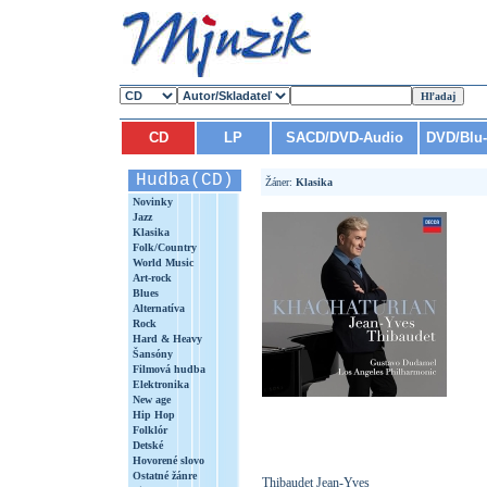
CD
LP
SACD/DVD-Audio
DVD/Blu
Hudba(CD)
Žáner:
Klasika
Novinky
Jazz
Klasika
Folk/Country
World Music
Art-rock
Blues
Alternatíva
Rock
Hard & Heavy
Šansóny
Filmová hudba
Elektronika
New age
Hip Hop
Folklór
Detské
Hovorené slovo
Ostatné žánre
Thibaudet Jean-Yves