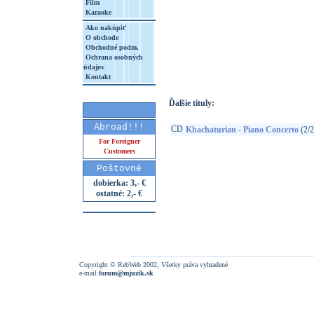
Film
Karaoke
Ako nakúpiť
O obchode
http://www.google.sk/search?q=28948708
Obchodné podm.
Ochrana osobných
8&aq=t&rls=org.mozilla:sk:official&client=
údajov
Kontakt
Ďalšie tituly:
Abroad!!!
CD
Khachaturian - Piano Concerto
(2/2
For Foreigner
Customers
Poštovné
dobierka: 3,- €
ostatné: 2,- €
Copyright © RebWeb 2002; Všetky práva vyhradené
e-mail:
forum@mjuzik.sk