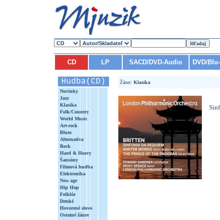
CD
LP
SACD/DVD-Audio
DVD/Blu
Hudba(CD)
Žáner:
Klasika
Novinky
Jazz
Klasika
Sin
Folk/Country
World Music
Art-rock
Blues
Alternatíva
Rock
Hard & Heavy
Šansóny
Filmová hudba
Elektronika
New age
Hip Hop
Folklór
Detské
Hovorené slovo
Ostatné žánre