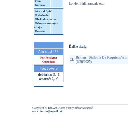
Film
London Philharmonic or…
Karaoke
Ako nakúpiť
O obchode
Obchodné podm.
Ochrana osobných
http://www.google.sk/search?q=50600967
údajov
8&aq=t&rls=org.mozilla:sk:official&client=
Kontakt
Ďalšie tituly:
Abroad!!!
Britten - Sinfonia Da Requiem/Wint
For Foreigner
CD
(6/20/2025)
Customers
Poštovné
dobierka: 3,- €
ostatné: 2,- €
Copyright © RebWeb 2002; Všetky práva vyhradené
e-mail:
forum@mjuzik.sk