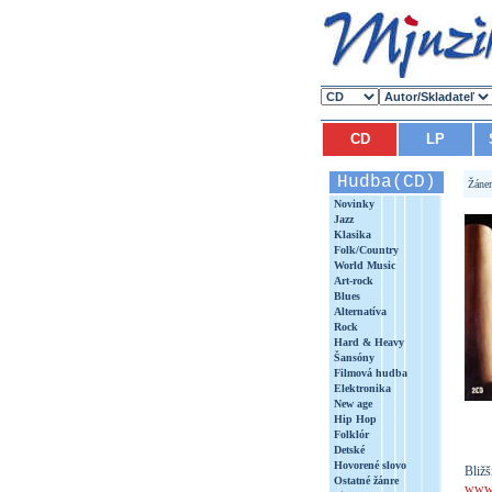
CD
LP
Hudba(CD)
Žáne
Novinky
Jazz
Klasika
Folk/Country
World Music
Art-rock
Blues
Alternatíva
Rock
Hard & Heavy
Šansóny
Filmová hudba
Elektronika
New age
Hip Hop
Folklór
Detské
Hovorené slovo
Bližš
Ostatné žánre
www.b