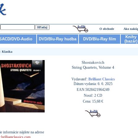
O obchode
Ako nakú
Knihy
SACD/DVD-Audio
DVD/Blu-Ray hudba
DVD/Blu-Ray film
(bazár)
r:
Klasika
Shostakovich
String Quartets, Volume 4
Vydavateľ:
Brilliant Classics
Dátum vydania: 6. 6. 2025
EAN:5028421964249
Nosič: 2 CD
Cena: 15,68 €
ie informácie nájdete na adrese
rilliantclassics.com