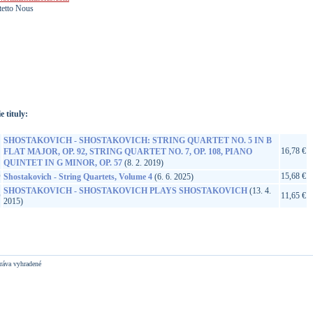
tetto Nous
://www.google.sk/search?q=5028421964249&ie=utf-8&oe=utf-
t&rls=org.mozilla:sk:official&client=firefox-a
e tituly:
SHOSTAKOVICH - SHOSTAKOVICH: STRING QUARTET NO. 5 IN B
16,78 €
FLAT MAJOR, OP. 92, STRING QUARTET NO. 7, OP. 108, PIANO
QUINTET IN G MINOR, OP. 57
(8. 2. 2019)
D
15,68 €
Shostakovich - String Quartets, Volume 4
(6. 6. 2025)
SHOSTAKOVICH - SHOSTAKOVICH PLAYS SHOSTAKOVICH
(13. 4.
D
11,65 €
2015)
ráva vyhradené