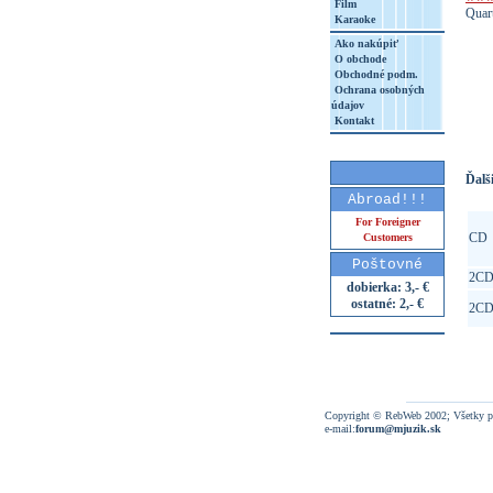
Film
Quar
Karaoke
Ako nakúpiť
O obchode
Obchodné podm.
Ochrana osobných
http
údajov
8&aq=
Kontakt
Ďalši
Abroad!!!
For Foreigner
CD
Customers
Poštovné
2C
dobierka: 3,- €
ostatné: 2,- €
2C
Copyright © RebWeb 2002; Všetky p
e-mail:
forum@mjuzik.sk