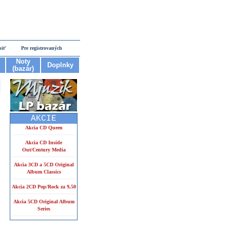
piť
Pre registrovaných
Noty
Doplnky
(bazár)
AKCIE
Akcia CD Queen
Akcia CD Inside
Out/Century Media
Akcia 3CD a 5CD Original
Album Classics
Akcia 2CD Pop/Rock za 9,50
Akcia 5CD Original Album
Series