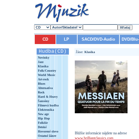
CD
LP
SACD/DVD-Audio
DVD/Blu
Hudba(CD)
Žáner:
Klasika
Novinky
Jazz
Klasika
Folk/Country
World Music
Art-rock
Blues
Alternatíva
Rock
Hard & Heavy
Šansóny
Filmová hudba
Elektronika
New age
Hip Hop
Folklór
Detské
Hovorené slovo
Bližšie informácie nájdete na adrese
Ostatné žánre
www.brilliantclassics.com