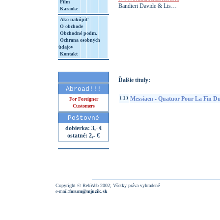
Film
Bandieri Davide & Lis…
Karaoke
Ako nakúpiť
O obchode
Obchodné podm.
Ochrana osobných
http://www.google.sk/search?q=50284219
údajov
8&aq=t&rls=org.mozilla:sk:official&client=
Kontakt
Ďalšie tituly:
Abroad!!!
CD
Messiaen - Quatuor Pour La Fin D
For Foreigner
Customers
Poštovné
dobierka: 3,- €
ostatné: 2,- €
Copyright © RebWeb 2002; Všetky práva vyhradené
e-mail:
forum@mjuzik.sk