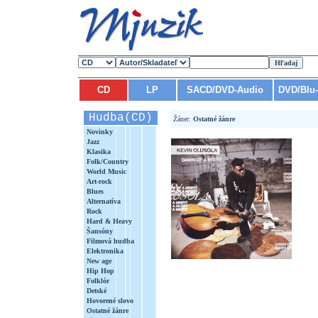
CD
LP
SACD/DVD-Audio
DVD/Blu
Hudba(CD)
Žáner:
Ostatné žánre
Novinky
Jazz
Klasika
Folk/Country
World Music
Art-rock
Blues
Alternatíva
Rock
Hard & Heavy
Šansóny
Filmová hudba
Elektronika
New age
Hip Hop
Folklór
Detské
Hovorené slovo
Ostatné žánre