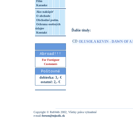
Film
Karaoke
http://www.google.sk/search?q=19802882
8&aq=t&rls=org.mozilla:sk:official&client=
Ako nakúpiť
O obchode
Obchodné podm.
Ochrana osobných
údajov
Ďalšie tituly:
Kontakt
CD
OLUSOLA KEVIN - DAWN OF A 
Abroad!!!
For Foreigner
Customers
Poštovné
dobierka: 3,- €
ostatné: 2,- €
Copyright © RebWeb 2002; Všetky práva vyhradené
e-mail:
forum@mjuzik.sk