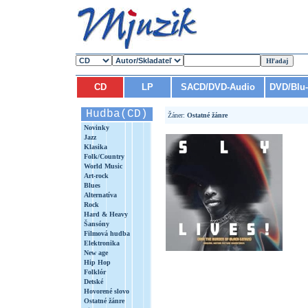
CD
LP
SACD/DVD-Audio
DVD/Blu
Hudba(CD)
Žáner:
Ostatné žánre
Novinky
Jazz
Klasika
Folk/Country
World Music
Art-rock
Blues
Alternatíva
Rock
Hard & Heavy
Šansóny
Filmová hudba
Elektronika
New age
Hip Hop
Folklór
Detské
Hovorené slovo
Ostatné žánre