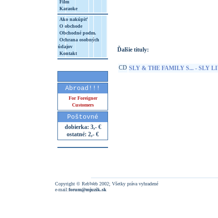
Film
Karaoke
http://www.google.sk/search?q=19802886
8&aq=t&rls=org.mozilla:sk:official&client=
Ako nakúpiť
O obchode
Obchodné podm.
Ochrana osobných
údajov
Ďalšie tituly:
Kontakt
CD
SLY & THE FAMILY S... - SLY L
Abroad!!!
For Foreigner
Customers
Poštovné
dobierka: 3,- €
ostatné: 2,- €
Copyright © RebWeb 2002; Všetky práva vyhradené
e-mail:
forum@mjuzik.sk