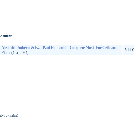
://www.google.sk/search?q=5028421966663&ie=utf-8&oe=utf-
t&rls=org.mozilla:sk:official&client=firefox-a
e tituly:
Aleandri Umberto & F... - Paul Hindemith: Complete Music For Cello and
D
15,44 €
Piano
(4. 5. 2024)
ráva vyhradené