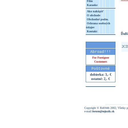
Film
Karaoke
http
Ako nakúpiť
8&aq=
O obchode
Obchodné podm.
Ochrana osobných
údajov
Kontakt
Ďalši
2C
Abroad!!!
For Foreigner
Customers
Poštovné
dobierka: 3,- €
ostatné: 2,- €
Copyright © RebWeb 2002; Všetky p
e-mail:
forum@mjuzik.sk