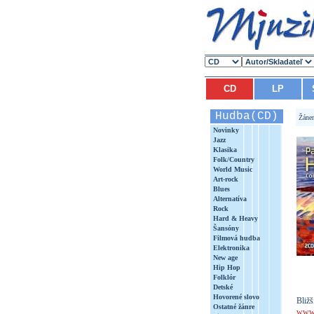
CD
LP
Hudba(CD)
Žáne
Novinky
Jazz
Klasika
Folk/Country
World Music
Art-rock
Blues
Alternatíva
Rock
Hard & Heavy
Šansóny
Filmová hudba
Elektronika
New age
Hip Hop
Folklór
Detské
Hovorené slovo
Bližš
Ostatné žánre
www.b