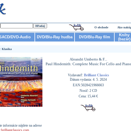
O obchode
Ako nakú
Knihy
SACD/DVD-Audio
DVD/Blu-Ray hudba
DVD/Blu-Ray film
(bazár)
r:
Klasika
Aleandri Umberto & F...
Paul Hindemith: Complete Music For Cello and Pian
Vydavateľ:
Brilliant Classics
Dátum vydania: 4. 5. 2024
EAN:5028421966663
Nosič: 2 CD
Cena: 15,44 €
ie informácie nájdete na adrese
rilliantclassics.com