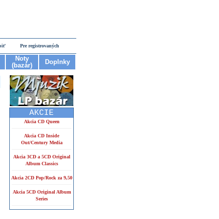
piť
Pre registrovaných
Noty
Doplnky
(bazár)
o
AKCIE
Akcia CD Queen
Akcia CD Inside
Out/Century Media
Akcia 3CD a 5CD Original
Album Classics
Akcia 2CD Pop/Rock za 9,50
Akcia 5CD Original Album
Series