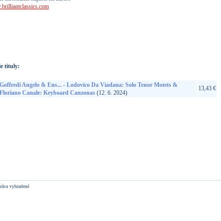
rilliantclassics.com
://www.google.sk/search?q=5028421972190&ie=utf-8&oe=utf-
t&rls=org.mozilla:sk:official&client=firefox-a
e tituly:
Goffredi Angelo & Ens... - Lodovico Da Viadana: Solo Tenor Motets &
13,43 €
Floriano Canale: Keyboard Canzonas
(12. 6. 2024)
ráva vyhradené