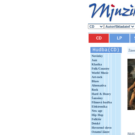
CD
LP
Hudba(CD)
Žáne
Novinky
Jazz
Klasika
Folk/Country
World Music
Art-rock
Blues
Alternatíva
Rock
Hard & Heavy
Šansóny
Filmová hudba
Elektronika
New age
Hip Hop
Folklór
Detské
Hovorené slovo
Ostatné žánre
Bližš