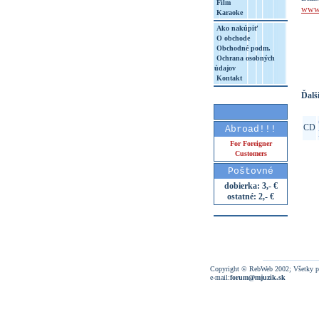
Film
www.b
Karaoke
Ako nakúpiť
O obchode
http
Obchodné podm.
8&aq=
Ochrana osobných
údajov
Kontakt
Ďalši
CD
Abroad!!!
For Foreigner
Customers
Poštovné
dobierka: 3,- €
ostatné: 2,- €
Copyright © RebWeb 2002; Všetky p
e-mail:
forum@mjuzik.sk