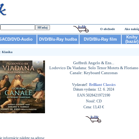
O obchode
Ako nakú
Knihy
SACD/DVD-Audio
DVD/Blu-Ray hudba
DVD/Blu-Ray film
(bazár)
r:
Klasika
Goffredi Angelo & Ens...
Lodovico Da Viadana: Solo Tenor Motets & Floriano
Canale: Keyboard Canzonas
Vydavateľ:
Brilliant Classics
Dátum vydania: 12. 6. 2024
EAN:5028421972190
Nosič: CD
Cena: 13,43 €
ie informácie nájdete na adrese