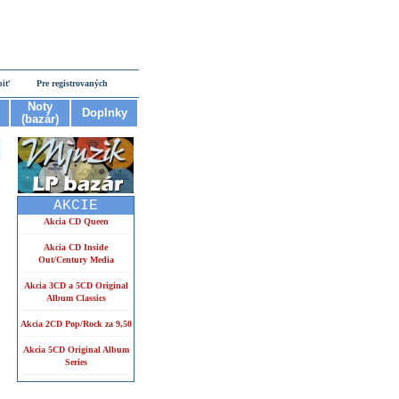
piť
Pre registrovaných
Noty
Doplnky
(bazár)
AKCIE
Akcia CD Queen
Akcia CD Inside
Out/Century Media
Akcia 3CD a 5CD Original
Album Classics
Akcia 2CD Pop/Rock za 9,50
Akcia 5CD Original Album
Series