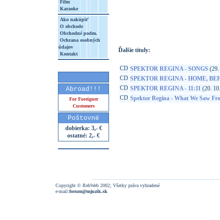
Film
Karaoke
http://www.google.sk/search?q=93624842
8&aq=t&rls=org.mozilla:sk:official&client=
Ako nakúpiť
O obchode
Obchodné podm.
Ochrana osobných
údajov
Ďalšie tituly:
Kontakt
CD
SPEKTOR REGINA - SONGS
(29.
CD
SPEKTOR REGINA - HOME, BE
CD
SPEKTOR REGINA - 11:11
(20. 10
Abroad!!!
CD
Spektor Regina - What We Saw Fro
For Foreigner
Customers
Poštovné
dobierka: 3,- €
ostatné: 2,- €
Copyright © RebWeb 2002; Všetky práva vyhradené
e-mail:
forum@mjuzik.sk