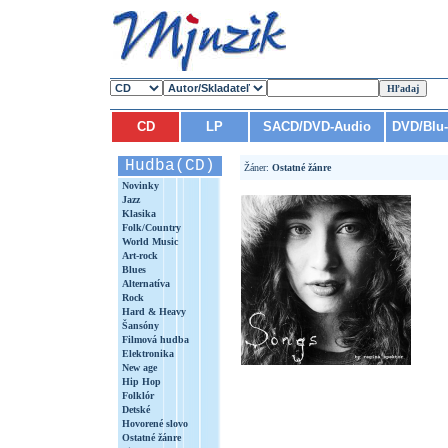
CD
LP
SACD/DVD-Audio
DVD/Blu
Hudba(CD)
Žáner:
Ostatné žánre
Novinky
Jazz
Klasika
Folk/Country
World Music
Art-rock
Blues
Alternatíva
Rock
Hard & Heavy
Šansóny
Filmová hudba
Elektronika
New age
Hip Hop
Folklór
Detské
Hovorené slovo
Ostatné žánre