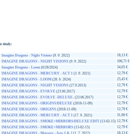
://www.google.sk/search?q=602465617726&ie=utf-8&oe=utf-
t&rls=org.mozilla:sk:official&client=firefox-a
e tituly:
D
18,13 €
Imagine Dragons - Night Visions
(9. 9. 2022)
D
106,71 €
IMAGINE DRAGONS - NIGHT VISIONS
(9. 9. 2022)
34,05 €
Imagine Dragons - Loom
(6/28/2024)
12,79 €
IMAGINE DRAGONS - MERCURY - ACT 1
(3. 9. 2021)
25,45 €
IMAGINE DRAGONS - LOOM
(28. 6. 2024)
12,79 €
IMAGINE DRAGONS - NIGHT VISIONS
(27.9.2013)
12,79 €
IMAGINE DRAGONS - EVOLVE
(23.06.2017)
12,79 €
IMAGINE DRAGONS - EVOLVE -DELUXE-
(23.06.2017)
12,79 €
IMAGINE DRAGONS - ORIGINS/DELUXE
(2018-11-09)
12,79 €
IMAGINE DRAGONS - ORIGINS
(2018-11-09)
31,00 €
IMAGINE DRAGONS - MERCURY - ACT 1
(17. 9. 2021)
12,79 €
IMAGINE DRAGONS - SMOKE+MIRRORS/DELUXE EDIT
(13-02-15)
12,79 €
IMAGINE DRAGONS - SMOKE+MIRRORS
(13-02-15)
D
18,13 €
IMAGINE DRAGONS - Mercury - Acts 1 & 2
(1. 7. 2022)