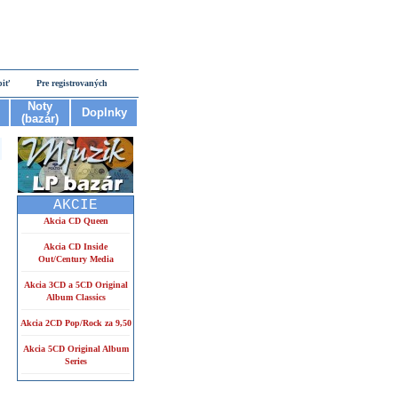
piť
Pre registrovaných
Noty
Doplnky
(bazár)
AKCIE
Akcia CD Queen
Akcia CD Inside
Out/Century Media
Akcia 3CD a 5CD Original
Album Classics
Akcia 2CD Pop/Rock za 9,50
Akcia 5CD Original Album
Series