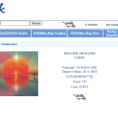
O obchode
Ako nakú
Knihy
SACD/DVD-Audio
DVD/Blu-Ray hudba
DVD/Blu-Ray film
(bazár)
r:
Ostatné žánre
IMAGINE DRAGONS
LOOM
Vydavateľ:
INTERSCOPE
Dátum vydania: 28. 6. 2024
EAN:602465617726
Nosič: CD
Cena: 25,45 €