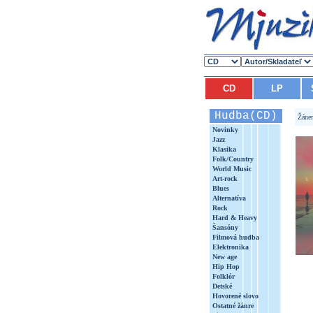
CD
LP
Hudba(CD)
Žáne
Novinky
Jazz
Klasika
Folk/Country
World Music
Art-rock
Blues
Alternatíva
Rock
Hard & Heavy
Šansóny
Filmová hudba
Elektronika
New age
Hip Hop
Folklór
Detské
Hovorené slovo
Ostatné žánre