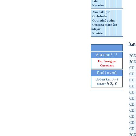
Film
Karaoke
Ako nakúpiť
O obchode
http
Obchodné podm.
Ochrana osobných
8&aq=
údajov
Kontakt
Ďalši
Abroad!!!
2C
For Foreigner
5C
Customers
CD
Poštovné
CD
dobierka: 3,- €
CD
ostatné: 2,- €
CD
CD
CD
CD
CD
CD
CD
CD
2C