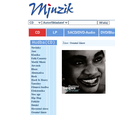
CD
LP
SACD/DVD-Audio
DVD/Blu
Hudba(CD)
Žáner:
Ostatné žánre
Novinky
Jazz
Klasika
Folk/Country
World Music
Art-rock
Blues
Alternatíva
Rock
Hard & Heavy
Šansóny
Filmová hudba
Elektronika
New age
Hip Hop
Folklór
Detské
Hovorené slovo
Ostatné žánre