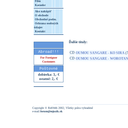
Film
Karaoke
Ako nakúpiť
O obchode
http://www.google.sk/search?q=76923300
Obchodné podm.
Ochrana osobných
8&aq=t&rls=org.mozilla:sk:official&client=
údajov
Kontakt
Ďalšie tituly:
Abroad!!!
CD
OUMOU SANGARE - KO SIRA
(7
For Foreigner
CD
OUMOU SANGARE - WOROTA
Customers
Poštovné
dobierka: 3,- €
ostatné: 2,- €
Copyright © RebWeb 2002; Všetky práva vyhradené
e-mail:
forum@mjuzik.sk