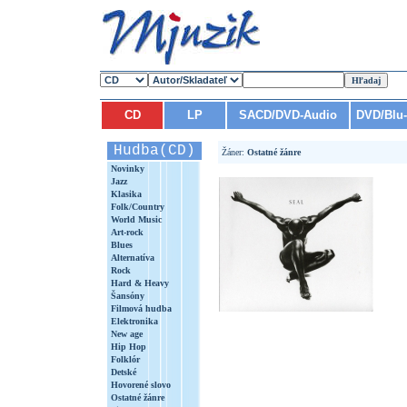
CD
LP
SACD/DVD-Audio
DVD/Blu
Hudba(CD)
Žáner:
Ostatné žánre
Novinky
Jazz
Klasika
Folk/Country
World Music
Art-rock
Blues
Alternatíva
Rock
Hard & Heavy
Šansóny
Filmová hudba
Elektronika
New age
Hip Hop
Folklór
Detské
Hovorené slovo
Ostatné žánre