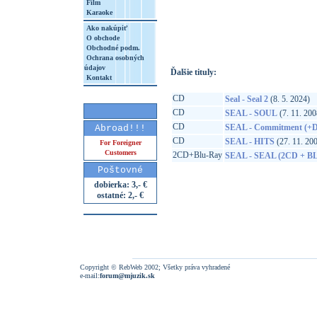
Film
Karaoke
http://www.google.sk/search?q=60349782
8&aq=t&rls=org.mozilla:sk:official&client=
Ako nakúpiť
O obchode
Obchodné podm.
Ochrana osobných
údajov
Ďalšie tituly:
Kontakt
CD
Seal - Seal 2
(8. 5. 2024)
CD
SEAL - SOUL
(7. 11. 200
CD
SEAL - Commitment (+
Abroad!!!
CD
SEAL - HITS
(27. 11. 20
For Foreigner
Customers
2CD+Blu-Ray
SEAL - SEAL (2CD + B
Poštovné
dobierka: 3,- €
ostatné: 2,- €
Copyright © RebWeb 2002; Všetky práva vyhradené
e-mail:
forum@mjuzik.sk