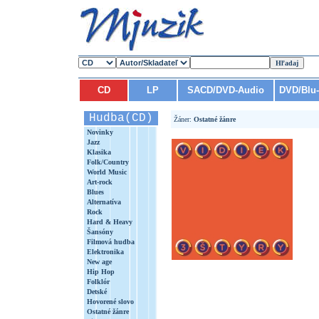
CD
LP
SACD/DVD-Audio
DVD/Blu
Hudba(CD)
Žáner:
Ostatné žánre
Novinky
Jazz
Klasika
Folk/Country
World Music
Art-rock
Blues
Alternatíva
Rock
Hard & Heavy
Šansóny
Filmová hudba
Elektronika
New age
Hip Hop
Folklór
Detské
Hovorené slovo
Ostatné žánre