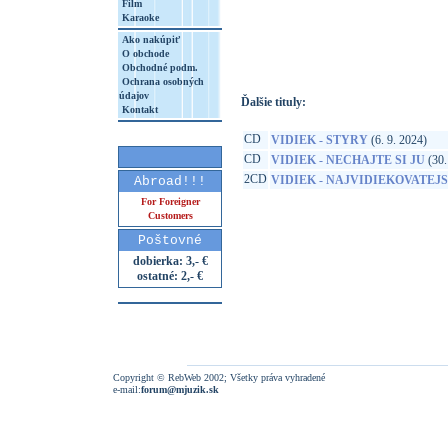
Film
Karaoke
http://www.google.sk/search?q=85840192
8&aq=t&rls=org.mozilla:sk:official&client=
Ako nakúpiť
O obchode
Obchodné podm.
Ochrana osobných
údajov
Ďalšie tituly:
Kontakt
CD
VIDIEK - STYRY
(6. 9. 2024)
CD
VIDIEK - NECHAJTE SI JU
(30.
2CD
VIDIEK - NAJVIDIEKOVATEJS
Abroad!!!
For Foreigner
Customers
Poštovné
dobierka: 3,- €
ostatné: 2,- €
Copyright © RebWeb 2002; Všetky práva vyhradené
e-mail:
forum@mjuzik.sk