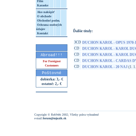
Film
Karaoke
http://www.google.sk/search?q=85840190
8&aq=t&rls=org.mozilla:sk:official&client=
Ako nakúpiť
O obchode
Obchodné podm.
Ochrana osobných
údajov
Ďalšie tituly:
Kontakt
3CD
DUCHON KAROL - OPUS 1970-1
CD
DUCHON KAROL - KAROL DU
CD
DUCHON KAROL - KAROL D
Abroad!!!
CD
DUCHON KAROL - CARDAS 
For Foreigner
Customers
CD
DUCHON KAROL - 20 NAJ
(1. 1
Poštovné
dobierka: 3,- €
ostatné: 2,- €
Copyright © RebWeb 2002; Všetky práva vyhradené
e-mail:
forum@mjuzik.sk