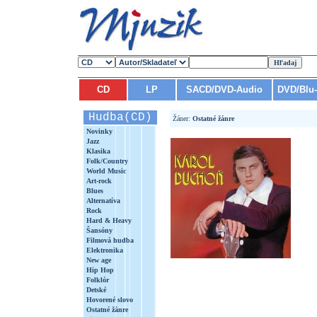
CD
LP
SACD/DVD-Audio
DVD/Blu
Hudba(CD)
Žáner:
Ostatné žánre
Novinky
Jazz
Klasika
Folk/Country
World Music
Art-rock
Blues
Alternatíva
Rock
Hard & Heavy
Šansóny
Filmová hudba
Elektronika
New age
Hip Hop
Folklór
Detské
Hovorené slovo
Ostatné žánre