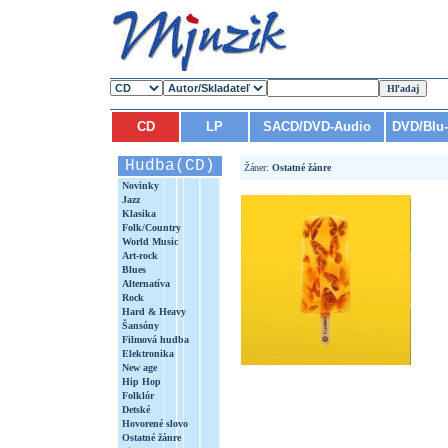
CD
LP
SACD/DVD-Audio
DVD/Blu
Hudba(CD)
Žáner:
Ostatné žánre
Novinky
Jazz
Klasika
Folk/Country
World Music
Art-rock
Blues
Alternatíva
Rock
Hard & Heavy
Šansóny
Filmová hudba
Elektronika
New age
Hip Hop
Folklór
Detské
Hovorené slovo
Ostatné žánre