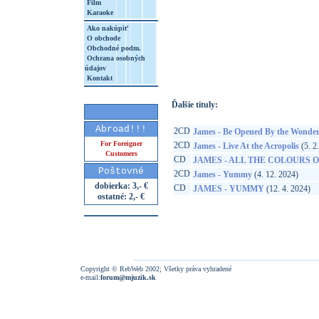
Film
Karaoke
Ako nakúpiť
O obchode
http://www.google.sk/search?q=44003381
Obchodné podm.
Ochrana osobných
8&aq=t&rls=org.mozilla:sk:official&client=
údajov
Kontakt
Ďalšie tituly:
Abroad!!!
2CD
James - Be Opened By the Wonder
For Foreigner
2CD
James - Live At the Acropolis
(5. 2
Customers
CD
JAMES - ALL THE COLOURS 
Poštovné
2CD
James - Yummy
(4. 12. 2024)
dobierka: 3,- €
CD
JAMES - YUMMY
(12. 4. 2024)
ostatné: 2,- €
Copyright © RebWeb 2002; Všetky práva vyhradené
e-mail:
forum@mjuzik.sk