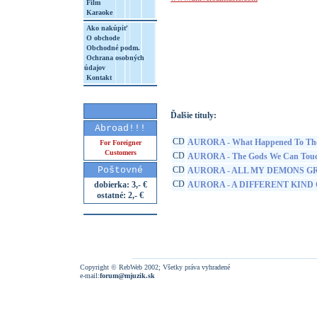
Film
Karaoke
Ako nakúpiť
O obchode
Obchodné podm.
Ochrana osobných
http://www.google.sk/search?q=60246515
údajov
8&aq=t&rls=org.mozilla:sk:official&client=
Kontakt
Ďalšie tituly:
Abroad!!!
CD
AURORA - What Happened To The
For Foreigner
Customers
CD
AURORA - The Gods We Can Tou
Poštovné
CD
AURORA - ALL MY DEMONS GR
CD
dobierka: 3,- €
AURORA - A DIFFERENT KIND O
ostatné: 2,- €
Copyright © RebWeb 2002; Všetky práva vyhradené
e-mail:
forum@mjuzik.sk