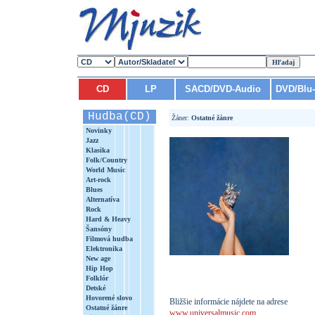
CD
LP
SACD/DVD-Audio
DVD/Blu
Hudba(CD)
Žáner:
Ostatné žánre
Novinky
Jazz
Klasika
Folk/Country
World Music
Art-rock
Blues
Alternatíva
Rock
Hard & Heavy
Šansóny
Filmová hudba
Elektronika
New age
Hip Hop
Folklór
Detské
Hovorené slovo
Bližšie informácie nájdete na adrese
Ostatné žánre
www.universalmusic.com